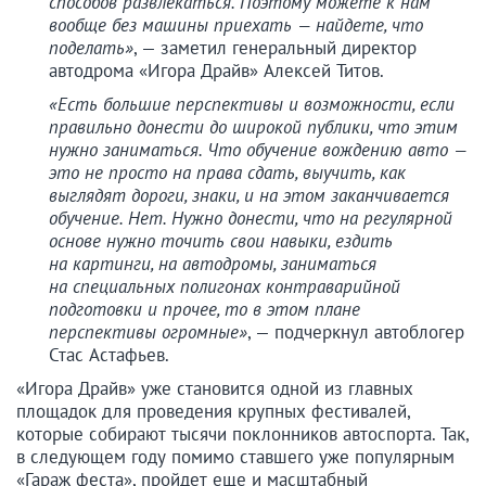
способов развлекаться. Поэтому можете к нам
вообще без машины приехать — найдете, что
поделать»
, — заметил генеральный директор
автодрома «Игора Драйв» Алексей Титов.
«Есть большие перспективы и возможности, если
правильно донести до широкой публики, что этим
нужно заниматься. Что обучение вождению авто —
это не просто на права сдать, выучить, как
выглядят дороги, знаки, и на этом заканчивается
обучение. Нет. Нужно донести, что на регулярной
основе нужно точить свои навыки, ездить
на картинги, на автодромы, заниматься
на специальных полигонах контраварийной
подготовки и прочее, то в этом плане
перспективы огромные»
, — подчеркнул автоблогер
Стас Астафьев.
«Игора Драйв» уже становится одной из главных
площадок для проведения крупных фестивалей,
которые собирают тысячи поклонников автоспорта. Так,
в следующем году помимо ставшего уже популярным
«Гараж феста», пройдет еще и масштабный