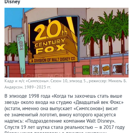
Disney
Кадр и м/с «Симпсоны». Сезон 10, эпизод 5., режиссер: Микель Б.
Андерсон. 1989–2023 гг.
В эпизоде 1998 года «Когда ты захочешь стать выше
звезд» около входа на студию «Двадцатый век Фокс»
(кстати, именно она выпускает «Симпсонов») висит
ее знаменитый логотип, внизу которого красуется
надпись: «Подразделение компании Walt Disney».
Спустя 19 лет шутка стала реальностью — в 2017 году