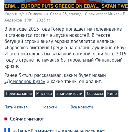
Кадр и м/с «Симпсоны». Сезон 23, эпизод 10,режиссер: Микель Б.
Андерсон. 1989–2023 гг.
В эпизоде 2013 года Гомер попадает на телевидение
и становится гостем выпуска новостей. В тексте
бегущей строки внизу экрана появляется надпись:
«Евросоюз выставил Грецию на онлайн-аукционе eBay».
И это показалось бы забавной сатирой, если бы в 2015
году в стране не начался бы глобальный Финансовый
кризис.
Ранее 5-tv.ru рассказывал, каким будет новый
«Домовенок Кузя»
и какие тайны он хранит.
Предсказания
Мистика
Знаменитости
Сериалы
Кино
Пятый канал
Новости
Все новости
Сейчас читают
«Дачной амнистии» дали еще пять лет: