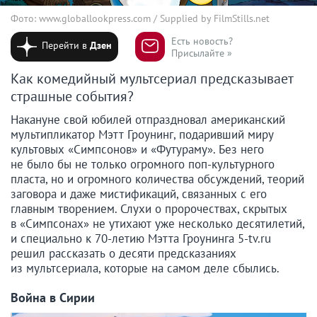
Фото: www.globallookpress.com / Supplied by FilmStills.net
Есть новость?
Перейти в
Дзен
Присылайте »
Как комедийный мультсериал предсказывает
страшные события?
Накануне свой юбилей отпраздновал американский
мультипликатор Мэтт Гроунинг, подаривший миру
культовых «Симпсонов» и «Футураму». Без него
не было бы не только огромного поп-культурного
пласта, но и огромного количества обсуждений, теорий
заговора и даже мистификаций, связанных с его
главным творением. Слухи о пророчествах, скрытых
в «Симпсонах» не утихают уже несколько десятилетий,
и специально к 70-летию Мэтта Гроунинга 5-tv.ru
решил рассказать о десяти предсказаниях
из мультсериала, которые на самом деле сбылись.
Война в Сирии