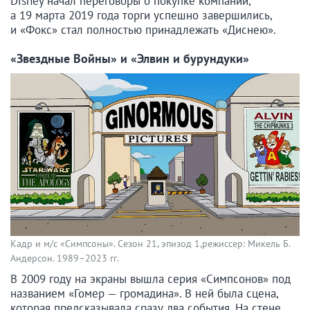
Disney начал переговоры о покупке компании,
а 19 марта 2019 года торги успешно завершились,
и «Фокс» стал полностью принадлежать «Диснею».
«Звездные Войны» и «Элвин и бурундуки»
Кадр и м/с «Симпсоны». Сезон 21, эпизод 1,режиссер: Микель Б.
Андерсон. 1989–2023 гг.
В 2009 году на экраны вышла серия «Симпсонов» под
названием «Гомер — громадина». В ней была сцена,
которая предсказывала сразу два события. На стене