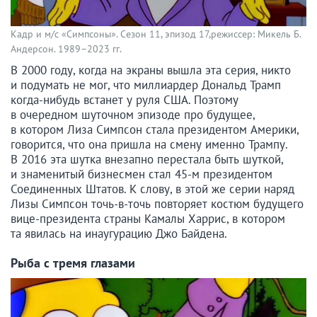
Кадр и м/с «Симпсоны». Сезон 11, эпизод 17,режиссер: Микель Б.
Андерсон. 1989–2023 гг.
В 2000 году, когда на экраны вышла эта серия, никто
и подумать не мог, что миллиардер Дональд Трамп
когда-нибудь встанет у руля США. Поэтому
в очередном шуточном эпизоде про будущее,
в котором Лиза Симпсон стала президентом Америки,
говорится, что она пришла на смену именно Трампу.
В 2016 эта шутка внезапно перестала быть шуткой,
и знаменитый бизнесмен стал 45-м президентом
Соединенных Штатов. К слову, в этой же серии наряд
Лизы Симпсон точь-в-точь повторяет костюм будущего
вице-президента страны Камалы Харрис, в котором
та явилась на инаугурацию Джо Байдена.
Рыба с тремя глазами