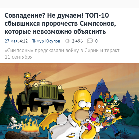
Совпадение? Не думаем! ТОП-10
сбывшихся пророчеств Симпсонов,
которые невозможно объяснить
27 мая
, 4:12
Тимур Юсупов
2 496
0
«Симпсоны» предсказали войну в Сирии и теракт
11 сентября