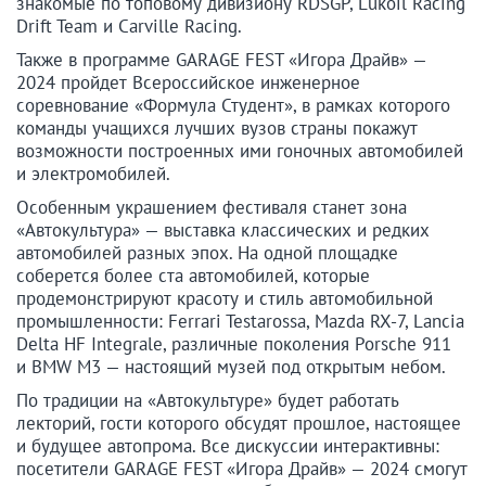
знакомые по топовому дивизиону RDSGP, Lukoil Racing
Drift Team и Carville Racing.
Также в программе GARAGE FEST «Игора Драйв» —
2024 пройдет Всероссийское инженерное
соревнование «Формула Студент», в рамках которого
команды учащихся лучших вузов страны покажут
возможности построенных ими гоночных автомобилей
и электромобилей.
Особенным украшением фестиваля станет зона
«Автокультура» — выставка классических и редких
автомобилей разных эпох. На одной площадке
соберется более ста автомобилей, которые
продемонстрируют красоту и стиль автомобильной
промышленности: Ferrari Testarossa, Mazda RX-7, Lancia
Delta HF Integrale, различные поколения Porsche 911
и BMW M3 — настоящий музей под открытым небом.
По традиции на «Автокультуре» будет работать
лекторий, гости которого обсудят прошлое, настоящее
и будущее автопрома. Все дискуссии интерактивны:
посетители GARAGE FEST «Игора Драйв» — 2024 смогут