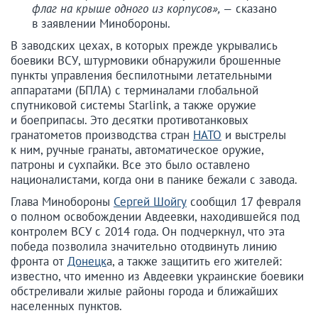
флаг на крыше одного из корпусов», —
сказано
в заявлении Минобороны.
В заводских цехах, в которых прежде укрывались
боевики ВСУ, штурмовики обнаружили брошенные
пункты управления беспилотными летательными
аппаратами (БПЛА) с терминалами глобальной
спутниковой системы Starlink, а также оружие
и боеприпасы. Это десятки противотанковых
гранатометов производства стран
НАТО
и выстрелы
к ним, ручные гранаты, автоматическое оружие,
патроны и сухпайки. Все это было оставлено
националистами, когда они в панике бежали с завода.
Глава Минобороны
Сергей Шойгу
сообщил 17 февраля
о полном освобождении Авдеевки, находившейся под
контролем ВСУ с 2014 года. Он подчеркнул, что эта
победа позволила значительно отодвинуть линию
фронта от
Донецк
а, а также защитить его жителей:
известно, что именно из Авдеевки украинские боевики
обстреливали жилые районы города и ближайших
населенных пунктов.