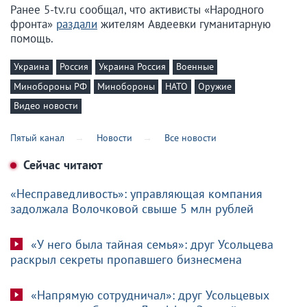
Ранее 5-tv.ru сообщал, что активисты «Народного
фронта»
раздали
жителям Авдеевки гуманитарную
помощь.
Украина
Россия
Украина Россия
Военные
Минобороны РФ
Минобороны
НАТО
Оружие
Видео новости
Пятый канал
Новости
Все новости
Сейчас читают
«Несправедливость»: управляющая компания
задолжала Волочковой свыше 5 млн рублей
«У него была тайная семья»: друг Усольцева
раскрыл секреты пропавшего бизнесмена
«Напрямую сотрудничал»: друг Усольцевых