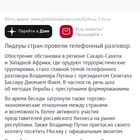
Фото, видео: www.globallookpress.com/Xinhua; 5-tv.ru
Есть новость?
Перейти в
Дзен
Присылайте »
Лидеры стран провели телефонный разговор.
Обострение обстановки в регионе Сахаро-Сахеля
и Западной Африки, где орудуют террористические
группировки, стало главной темой телефонного
разговора Владимира Путина с президентом Сенегала
Бассиру Диомаем Фаем. В частности, речь шла
об методах борьбы с преступными формированиями.
Во время беседы затронули также торгово-
экономические отношения между странами
и возможность более активного участия
представителей российского бизнеса на рынке
республики. Также Владимир Путин пригласил своего
коллегу посетить Москву с официальным визитом.