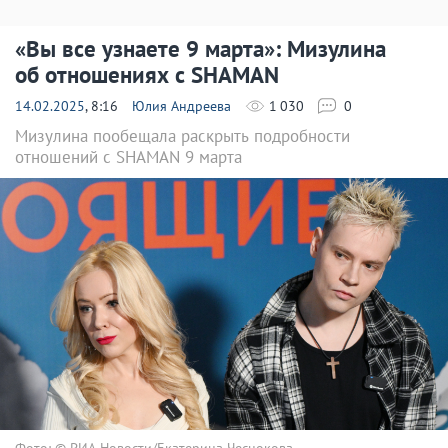
«Вы все узнаете 9 марта»: Мизулина
об отношениях с SHAMAN
14.02.2025
, 8:16
Юлия Андреева
1 030
0
Мизулина пообещала раскрыть подробности
отношений с SHAMAN 9 марта
Фото: © РИА Новости/Екатерина Чеснокова