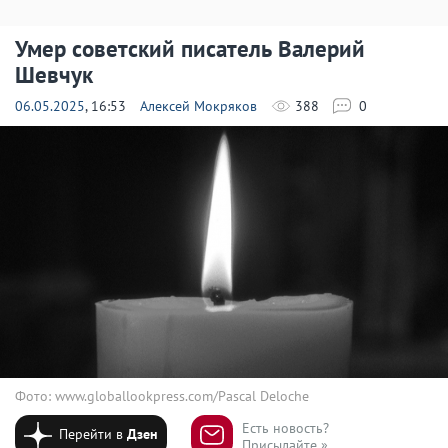
Умер советский писатель Валерий
Шевчук
06.05.2025
, 16:53
Алексей Мокряков
388
0
Фото: www.globallookpress.com/Pascal Deloche
Есть новость?
Перейти в
Дзен
Присылайте »