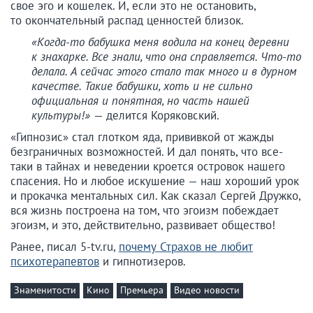
свое эго и кошелек. И, если это не остановить,
то окончательный распад ценностей близок.
«Когда-то бабушка меня водила на конец деревни
к знахарке. Все знали, что она справляется. Что-то
делала. А сейчас этого стало так много и в дурном
качестве. Такие бабушки, хоть и не сильно
официальная и понятная, но часть нашей
культуры!»
— делится Коряковский.
«Гипнозис» стал глотком яда, прививкой от жажды
безграничных возможностей. И дал понять, что все-
таки в тайнах и неведении кроется островок нашего
спасения. Но и любое искушение — наш хороший урок
и прокачка ментальных сил. Как сказал Сергей Дружко,
вся жизнь построена на том, что эгоизм побеждает
эгоизм, и это, действительно, развивает общество!
Ранее, писал 5-tv.ru,
почему Страхов не любит
психотерапевтов
и гипнотизеров.
Знаменитости
Кино
Премьера
Видео новости