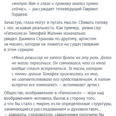
смотрю Вам в глаза и провожу анализ прямо
сейчас»
, — рассуждает телеведущий Гавриил
Гордеев.
Зачастую, глаза могут и путать мысли. Сбивать голову
с ног, искажая реальность. Как пример, режиссер
«Гипнозиса» Тимофей Жалнин изначально
увидел Даниила Страхова по-другому, артистом
«в маске», которая не ложится на существование
в этом сериале.
«Меня режиссер не хотел брать на эту роль. Долго
не могли пересечься. Он сомневался, что со мной
вообще стоит встречаться. Та маска, которая
с точки зрения Тимофея приклеилась ко мне,
не соответствовала его представлениям. А потом
встреча все поменяла!»
— вспоминает артист.
Общество, изображенное в «Гипнозисе» — игра над
воображением человека. Вызов в сторону того,
а что бы стало с миром, если определенные структуры,
занимающиеся расследованием и духовенством…
— адвокаты, следователи, священники получили бы