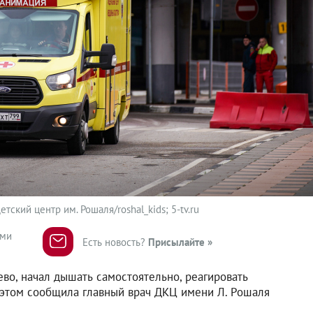
ский центр им. Рошаля/roshal_kids; 5-tv.ru
ями
Есть новость?
Присылайте »
во, начал дышать самостоятельно, реагировать
 этом сообщила главный врач ДКЦ имени Л. Рошаля