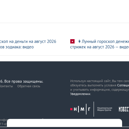
скоп на деньги на август 2026
👩Лунный гороскоп денеж
ов зодиака: видео
стрижек на август 2026 — виде
6. Все права защищены.
Используя настоящий сайт, Вы тем са
обязуетесь выполнять условия
Соглаш
Контакты
Обратная связь
и учитывать информацию, содержащу
Уведомлении
.
, информационных технологий
7-69216 от 29 марта 2017 года.