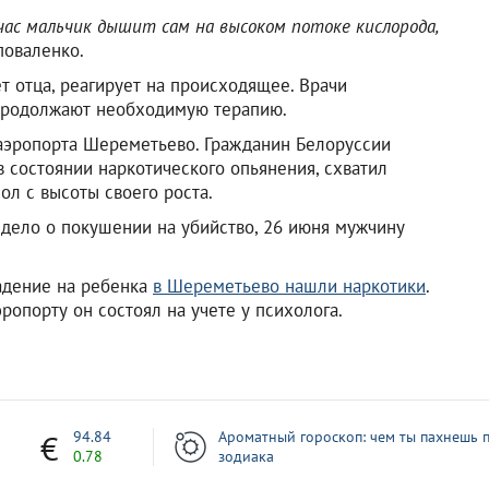
час мальчик дышит сам на высоком потоке кислорода,
поваленко.
ет отца, реагирует на происходящее. Врачи
 продолжают необходимую терапию.
аэропорта Шереметьево. Гражданин Белоруссии
 состоянии наркотического опьянения, схватил
ол с высоты своего роста.
дело о покушении на убийство, 26 июня мужчину
падение на ребенка
в Шереметьево нашли наркотики
.
эропорту он состоял на учете у психолога.
7
94.84
Ароматный гороскоп: чем ты пахнешь п
0.78
зодиака