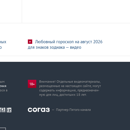
ных
Любовный гороскоп на август 2026
о
для знаков зодиака — видео
мым
Внимание! Отдельные видеоматериалы,
ения
размещенные на настоящем сайте, могут
юся в
содержать информацию, предназначен­
ную для лиц, достигших 18 лет.
—
Партнер Пятого канала