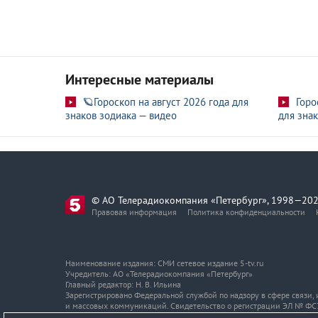
Интересные материалы
🪐Гороскоп на август 2026 года для
Горо
знаков зодиака — видео
для знак
© АО Телерадиокомпания «Петербург», 1998—202
Правовая информация
Политика конфиденциальности
Наименование издания: СМИ сетевое издание 5-tv.ru
Учредитель: АО «Телерадиокомпания «Петербург»
Главный редактор: Н. В. Ильина
Зарегистрировано Федеральной службой по надзору в сфере связи
и массовых коммуникаций. Свидетельство о регистрации ЭЛ № ФС7
Адрес и телефон редакции