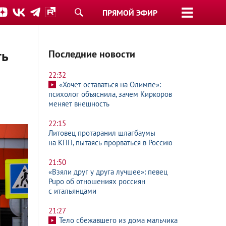
ПРЯМОЙ ЭФИР
ть
Последние новости
22:32
«Хочет оставаться на Олимпе»:
психолог объяснила, зачем Киркоров
меняет внешность
22:15
Литовец протаранил шлагбаумы
на КПП, пытаясь прорваться в Россию
21:50
«Взяли друг у друга лучшее»: певец
Pupo об отношениях россиян
с итальянцами
21:27
Тело сбежавшего из дома мальчика