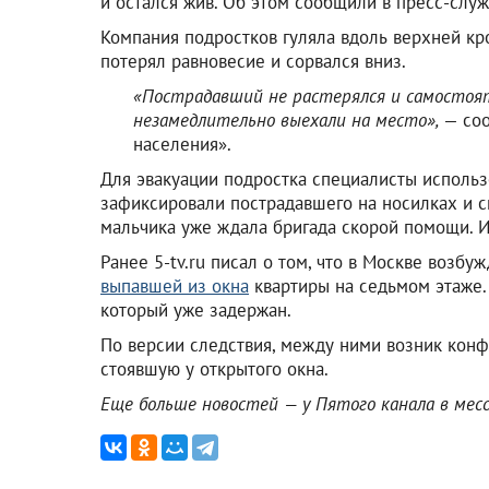
и остался жив. Об этом сообщили в пресс-слу
Компания подростков гуляла вдоль верхней кр
потерял равновесие и сорвался вниз.
«Пострадавший не растерялся и самостоят
незамедлительно выехали на место»,
— соо
населения».
Для эвакуации подростка специалисты использ
зафиксировали пострадавшего на носилках и сп
мальчика уже ждала бригада скорой помощи. И
Ранее 5-tv.ru писал о том, что в Москве возб
выпавшей из окна
квартиры на седьмом этаже.
который уже задержан.
По версии следствия, между ними возник конф
стоявшую у открытого окна.
Еще больше новостей — у Пятого канала в ме