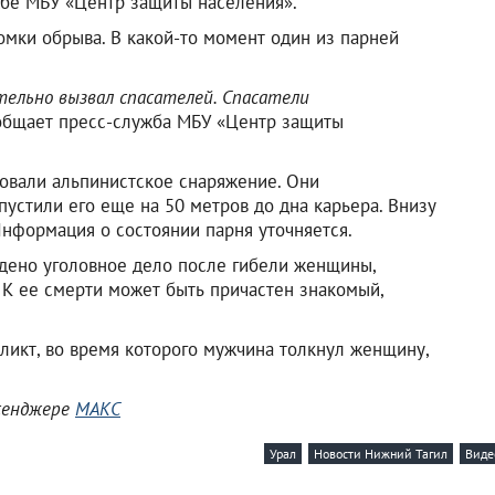
жбе МБУ «Центр защиты населения».
омки обрыва. В какой-то момент один из парней
ельно вызвал спасателей. Спасатели
бщает пресс-служба МБУ «Центр защиты
овали альпинистское снаряжение. Они
устили его еще на 50 метров до дна карьера. Внизу
нформация о состоянии парня уточняется.
уждено уголовное дело после гибели женщины,
 К ее смерти может быть причастен знакомый,
ликт, во время которого мужчина толкнул женщину,
ссенджере
МАКС
Урал
Новости Нижний Тагил
Виде