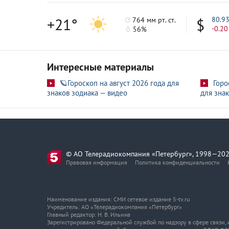
+21°
80.9
764 мм рт. ст.
-0.20
56%
Интересные материалы
🪐Гороскоп на август 2026 года для
Горо
знаков зодиака — видео
для знак
© АО Телерадиокомпания «Петербург», 1998—202
Правовая информация
Политика конфиденциальности
Наименование издания: СМИ сетевое издание 5-tv.ru
Учредитель: АО «Телерадиокомпания «Петербург»
Главный редактор: Н. В. Ильина
Зарегистрировано Федеральной службой по надзору в сфере связи