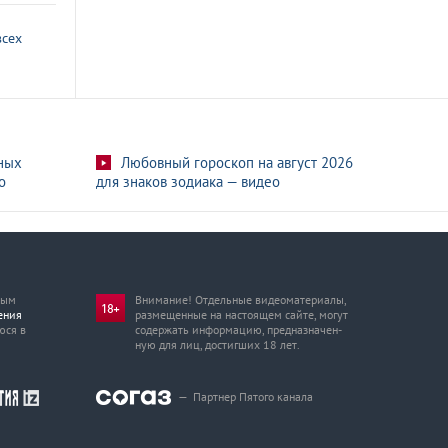
всех
ных
Любовный гороскоп на август 2026
о
для знаков зодиака — видео
мым
Внимание! Отдельные видеоматериалы,
ения
размещенные на настоящем сайте, могут
юся в
содержать информацию, предназначен­
ную для лиц, достигших 18 лет.
—
Партнер Пятого канала