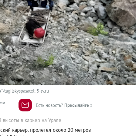
agilskyspasatel; 5-tv.ru
ями
Есть новость?
Присылайте »
 высоты в карьер на Урале
ский карьер, пролетел около 20 метров