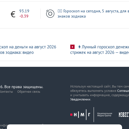
3
93.19
🧙‍♀ Гороскоп на сегодня, 5 августа, для 
-0.39
знаков зодиака
скоп на деньги на август 2026
👩Лунный гороскоп денеж
ов зодиака: видео
стрижек на август 2026 — виде
6. Все права защищены.
Используя настоящий сайт, Вы тем са
обязуетесь выполнять условия
Соглаш
Контакты
Обратная связь
и учитывать информацию, содержащу
Уведомлении
.
, информационных технологий