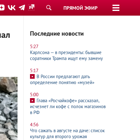
ПРЯМОЙ ЭФИР
пал
Последние новости
5:27
Карлсона — в президенты: бывшие
соратники Трампа ищут ему замену
5:17
В России предлагают дать
определение понятию «музей»
5:00
Глава «Росчайкофе» рассказал,
исчезнет ли кофе с полок магазинов
в РФ
4:56
Что сажать в августе на даче: список
культур для второго урожая