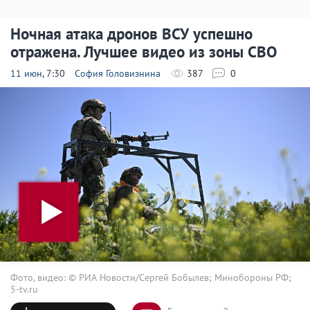
Ночная атака дронов ВСУ успешно
отражена. Лучшее видео из зоны СВО
11 июн
, 7:30
София Головизнина
387
0
Фото, видео: © РИА Новости/Сергей Бобылев; Минобороны РФ;
5-tv.ru