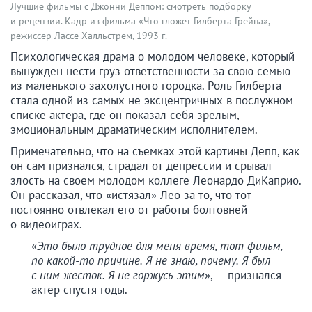
Лучшие фильмы с Джонни Деппом: смотреть подборку
и рецензии. Кадр из фильма «Что гложет Гилберта Грейпа»,
режиссер Лассе Халльстрем, 1993 г.
Психологическая драма о молодом человеке, который
вынужден нести груз ответственности за свою семью
из маленького захолустного городка. Роль Гилберта
стала одной из самых не эксцентричных в послужном
списке актера, где он показал себя зрелым,
эмоциональным драматическим исполнителем.
Примечательно, что на съемках этой картины Депп, как
он сам признался, страдал от депрессии и срывал
злость на своем молодом коллеге Леонардо ДиКаприо.
Он рассказал, что «истязал» Лео за то, что тот
постоянно отвлекал его от работы болтовней
о видеоиграх.
«
Это было трудное для меня время, тот фильм,
по какой-то причине. Я не знаю, почему. Я был
с ним жесток. Я не горжусь этим
», — признался
актер спустя годы.