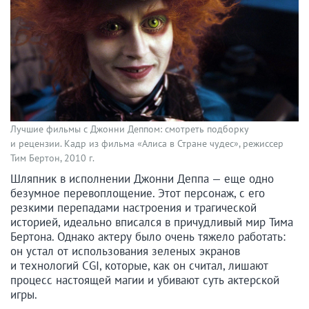
Лучшие фильмы с Джонни Деппом: смотреть подборку
и рецензии. Кадр из фильма «Алиса в Стране чудес», режиссер
Тим Бертон, 2010 г.
Шляпник в исполнении Джонни Деппа — еще одно
безумное перевоплощение. Этот персонаж, с его
резкими перепадами настроения и трагической
историей, идеально вписался в причудливый мир Тима
Бертона. Однако актеру было очень тяжело работать:
он устал от использования зеленых экранов
и технологий CGI, которые, как он считал, лишают
процесс настоящей магии и убивают суть актерской
игры.