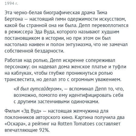
1994 г.
Эта черно-белая биографическая драма Тима
Бертона — настоящий гимн одержимости искусством,
какой бы странной она ни была. Депп перевоплотился
в режиссера Эда Вуда, которого называют худшим
постановщиком в истории, но при этом он был
настолько наивен и полон энтузиазма, что не замечал
собственной бездарности.
Работая над ролью, Депп искренне сопереживал
персонажу: он надевал дома женское платье и туфли
на каблуках, чтобы глубже проникнуться ролью
трансвестита, но делал это с огромным уважением.
«
Я был аутсайдером
», — вспоминал Депп то, что,
возможно, помогло ему идентифицировать себя
с другими застенчивыми одиночками.
Фильм «Эд Вуд» — настоящая жемчужина для
поклонников авторского кино. Картина получила два
«Оскара», а рейтинг на Rotten Tomatoes составляет
впечатляющие 92%.