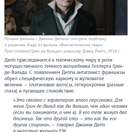
Лучшие фильмы с Джонни Деппом: смотреть подборку
и рецензии. Кадр из фильма «Фантастические твари:
Преступления Грин-де-Вальда», режиссер Дэвид Йейтс, 2018 г.
Депп присоединился к магическому миру в роли
могущественного темного волшебника Геллерта Грин-
де-Вальда. С появлением Деппа антагонист франшизы
обрел специфическую харизму и жутковатое
величие — платиновые волосы, гетерохромия (разные
глаза) и пугающее спокойствие.
«
Это связано с характером этого персонажа. Для
меня Грин-де-Вальд как бы больше, чем один человек
(если вы понимаете, о чем я). В его теле живут два
близнеца. Так что другой глаз — это как бы его
другая сторона
», — говорил Джонни Депп
в интервью журналу EW.