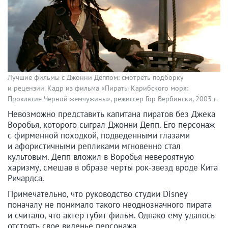
Лучшие фильмы с Джонни Деппом: смотреть подборку
и рецензии. Кадр из фильма «Пираты Карибского моря:
Проклятие Черной жемчужины», режиссер Гор Вербински, 2003 г.
Невозможно представить капитана пиратов без Джека
Воробья, которого сыграл Джонни Депп. Его персонаж
с фирменной походкой, подведенными глазами
и афористичными репликами мгновенно стал
культовым. Депп вложил в Воробья невероятную
харизму, смешав в образе черты рок-звезд вроде Кита
Ричардса.
Примечательно, что руководство студии Disney
поначалу не понимало такого неоднозначного пирата
и считало, что актер губит фильм. Однако ему удалось
отстоять свое виденье персонажа.