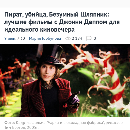
Пират, убийца, Безумный Шляпник:
лучшие фильмы с Джонни Деппом для
идеального киновечера
9 июн
, 7:30
Мария Горбунова
2 184
0
Фото: Кадр из фильма "Чарли и шоколадная фабрика", режиссер
Тим Бертон, 2005г.