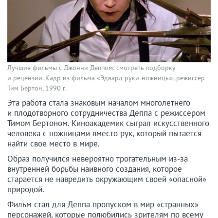
Лучшие фильмы с Джонни Деппом: смотреть подборку
и рецензии. Кадр из фильма «Эдвард руки-ножницы», режиссер
Тим Бертон, 1990 г.
Эта работа стала знаковым началом многолетнего
и плодотворного сотрудничества Деппа с режиссером
Тимом Бертоном. Киноакадемик сыграл искусственного
человека с ножницами вместо рук, который пытается
найти свое место в мире.
Образ получился невероятно трогательным из-за
внутренней борьбы наивного создания, которое
старается не навредить окружающим своей «опасной»
природой.
Фильм стал для Деппа пропуском в мир «странных»
персонажей, которые полюбились зрителям по всему