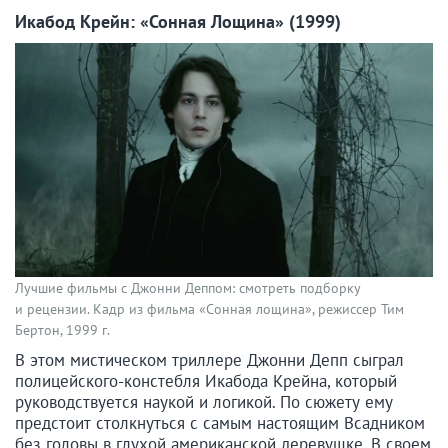
Икабод Крейн: «Сонная Лощина» (1999)
Лучшие фильмы с Джонни Деппом: смотреть подборку
и рецензии. Кадр из фильма «Сонная лощина», режиссер Тим
Бертон, 1999 г.
В этом мистическом триллере Джонни Депп сыграл
полицейского-констебля Икабода Крейна, который
руководствуется наукой и логикой. По сюжету ему
предстоит столкнуться с самым настоящим Всадником
без головы в глухой американской деревушке. В своем