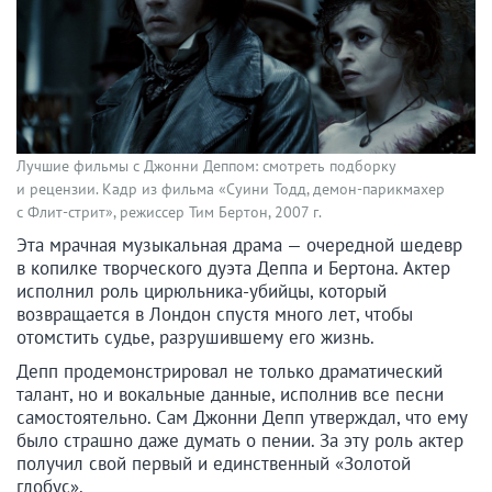
Лучшие фильмы с Джонни Деппом: смотреть подборку
и рецензии. Кадр из фильма «Суини Тодд, демон-парикмахер
с Флит-стрит», режиссер Тим Бертон, 2007 г.
Эта мрачная музыкальная драма — очередной шедевр
в копилке творческого дуэта Деппа и Бертона. Актер
исполнил роль цирюльника-убийцы, который
возвращается в Лондон спустя много лет, чтобы
отомстить судье, разрушившему его жизнь.
Депп продемонстрировал не только драматический
талант, но и вокальные данные, исполнив все песни
самостоятельно. Сам Джонни Депп утверждал, что ему
было страшно даже думать о пении. За эту роль актер
получил свой первый и единственный «Золотой
глобус».