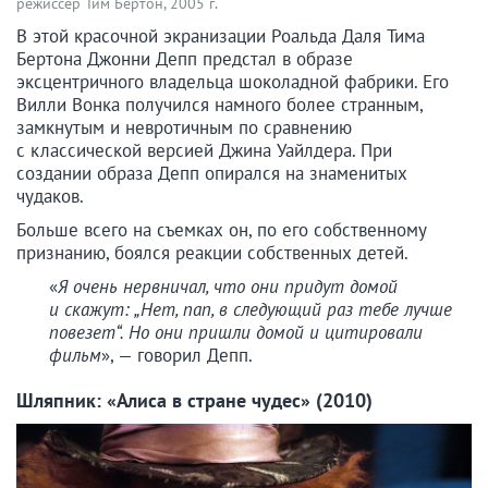
режиссер Тим Бертон, 2005 г.
В этой красочной экранизации Роальда Даля Тима
Бертона Джонни Депп предстал в образе
эксцентричного владельца шоколадной фабрики. Его
Вилли Вонка получился намного более странным,
замкнутым и невротичным по сравнению
с классической версией Джина Уайлдера. При
создании образа Депп опирался на знаменитых
чудаков.
Больше всего на съемках он, по его собственному
признанию, боялся реакции собственных детей.
«
Я очень нервничал, что они придут домой
и скажут: „Нет, пап, в следующий раз тебе лучше
повезет“. Но они пришли домой и цитировали
фильм
», — говорил Депп.
Шляпник: «Алиса в стране чудес» (2010)