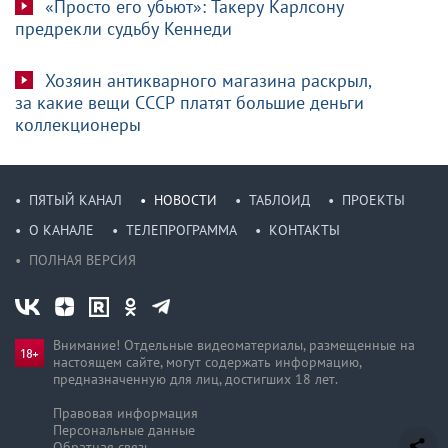
«Просто его убьют»: Такеру Карлсону
предрекли судьбу Кеннеди
Хозяин антикварного магазина раскрыл,
за какие вещи СССР платят большие деньги
коллекционеры
ПЯТЫЙ КАНАЛ
НОВОСТИ
ТАБЛОИД
ПРОЕКТЫ
О КАНАЛЕ
ТЕЛЕПРОГРАММА
КОНТАКТЫ
ПОЛНАЯ ВЕРСИЯ
Внимание! Отдельные видеоматериалы, размещенные на
настоящем сайте, могут содержать информацию,
предназначен­ную для лиц, достигших 18 лет.
Правовая информация
Персональные данные
Обратная связь