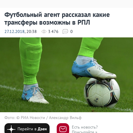
Футбольный агент рассказал какие
трансферы возможны в РПЛ
27.12.2018
, 20:38
3 476
0
Фото: © РИА Новости / Александр Вильф
Есть новость?
Перейти в
Дзен
Присылайте »