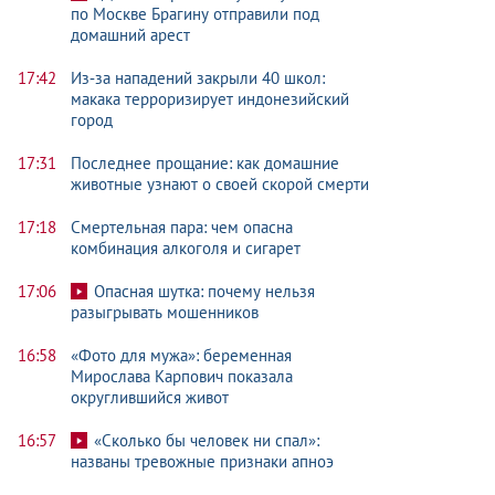
по Москве Брагину отправили под
домашний арест
17:42
Из‑за нападений закрыли 40 школ:
макака терроризирует индонезийский
город
17:31
Последнее прощание: как домашние
животные узнают о своей скорой смерти
17:18
Смертельная пара: чем опасна
комбинация алкоголя и сигарет
17:06
Опасная шутка: почему нельзя
разыгрывать мошенников
16:58
«Фото для мужа»: беременная
Мирослава Карпович показала
округлившийся живот
16:57
«Сколько бы человек ни спал»:
названы тревожные признаки апноэ