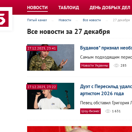
НОВОСТИ
ТАБЛОИД
ДЕНЬ ДОБРЫХ ДЕЛ
Пятый канал
Новости
Все новости
27 декабря
Все новости за 27 декабря
Буданов* признал необ
27.12.2025, 23:41
Самым подходящим период
Новости Украины
285
Дуэт с Пересильд уда
27.12.2025, 23:22
артистом 2026 года
Певец обставил Григория 
Шоу-бизнес
1 631