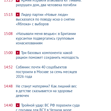
15:15
Армия Израиля атаковала юг Ливана:
разрушен дом, два человека погибли
15:13
Лидер партии «Новые люди»
высказался по поводу иска о снятии
«Яблока» с выборов
15:08
«Называли меня вещью»: в Британии
курсантки подвергались групповым
изнасилованиям
15:00
Три базовых компонента: какой
рацион поможет сохранить молодость
14:52
Собянин: почти 40 соцобъектов
построили в Москве за семь месяцев
2026 года
14:48
Не станут матерями? Как лишний вес
в детстве сказывается на здоровье
девочек
14:40
Тройной удар: ВС РФ поразили суда
с грузами для ВСУ в Черном море