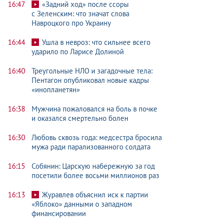
16:47
«Задний ход» после ссоры
с Зеленским: что значат слова
Навроцкого про Украину
16:44
Ушла в невроз: что сильнее всего
ударило по Ларисе Долиной
16:40
Треугольные НЛО и загадочные тела:
Пентагон опубликовал новые кадры
«инопланетян»
16:38
Мужчина пожаловался на боль в почке
и оказался смертельно болен
16:30
Любовь сквозь года: медсестра бросила
мужа ради парализованного солдата
16:15
Собянин: Царскую набережную за год
посетили более восьми миллионов раз
16:13
Журавлев объяснил иск к партии
«Яблоко» данными о западном
финансировании