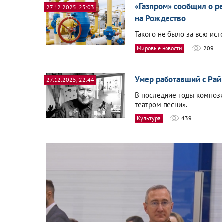
«Газпром» сообщил о р
27.12.2025, 23:03
на Рождество
Такого не было за всю ис
Мировые новости
209
Умер работавший с Ра
27.12.2025, 22:44
В последние годы композ
театром песни».
Культура
439