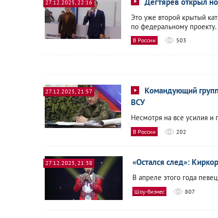
Дегтярев открыл но
27.12.2025, 22:16
Это уже второй крытый кат
по федеральному проекту.
В России
503
Командующий групп
27.12.2025, 21:57
ВСУ
Несмотря на все усилия и 
В России
202
«Остался след»: Кирко
27.12.2025, 21:38
В апреле этого года певе
Шоу-бизнес
807