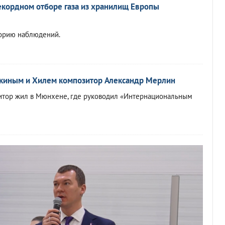
екордном отборе газа из хранилищ Европы
торию наблюдений.
йкиным и Хилем композитор Александр Мерлин
итор жил в Мюнхене, где руководил «Интернациональным