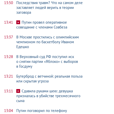
13:50
Последствия травм? Что на самом деле
заставляет людей верить в теории
заговора
13:41
Путин провел оперативное
совещание с членами Совбеза
13:37
В Москве простились с олимпийским
чемпионом по баскетболу Иваном
Едешко
13:28
В Верховный суд РФ поступил иск
о снятии партии «Яблоко» с выборов
в Госдуму
13:21
Бутерброд с ветчиной: реальная польза
или скрытая угроза
13:11
Сдавила руками шею: девушка
призналась в убийстве трехмесячного
сына
13:04
Путин поговорил по телефону