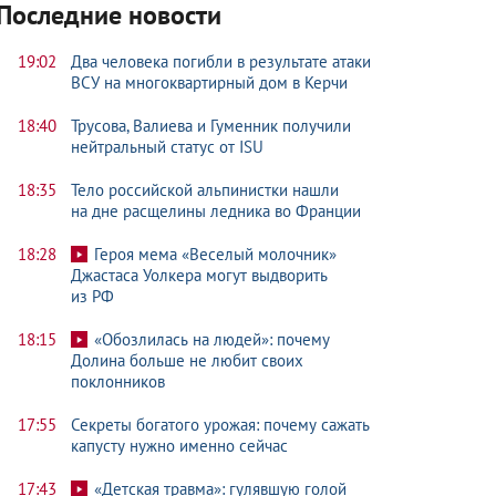
Последние новости
19:02
Два человека погибли в результате атаки
ВСУ на многоквартирный дом в Керчи
18:40
Трусова, Валиева и Гуменник получили
нейтральный статус от ISU
18:35
Тело российской альпинистки нашли
на дне расщелины ледника во Франции
18:28
Героя мема «Веселый молочник»
Джастаса Уолкера могут выдворить
из РФ
18:15
«Обозлилась на людей»: почему
Долина больше не любит своих
поклонников
17:55
Секреты богатого урожая: почему сажать
капусту нужно именно сейчас
17:43
«Детская травма»: гулявшую голой