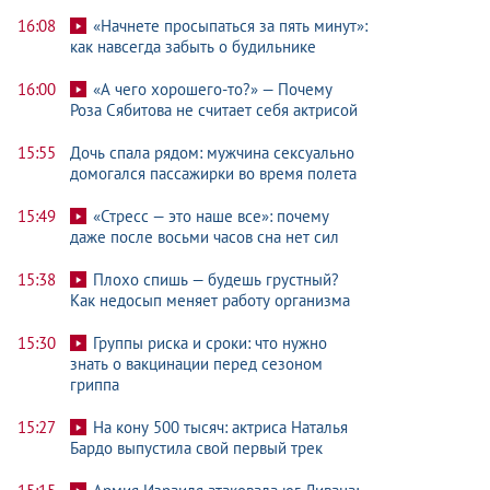
16:08
«Начнете просыпаться за пять минут»:
как навсегда забыть о будильнике
16:00
«А чего хорошего-то?» — Почему
Роза Сябитова не считает себя актрисой
15:55
Дочь спала рядом: мужчина сексуально
домогался пассажирки во время полета
15:49
«Стресс — это наше все»: почему
даже после восьми часов сна нет сил
15:38
Плохо спишь — будешь грустный?
Как недосып меняет работу организма
15:30
Группы риска и сроки: что нужно
знать о вакцинации перед сезоном
гриппа
15:27
На кону 500 тысяч: актриса Наталья
Бардо выпустила свой первый трек