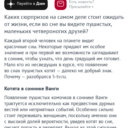
Есть новость?
Перейти в
Дзен
Присылайте »
Каких сюрпризов на самом деле стоит ожидать
от жизни, если во сне вы видите пушистых,
маленьких четвероногих друзей?
Каждый второй человек на планете видит
красочные сны. Некоторые придают им особое
значение и при первой же возможности заглядывают
в сонник, чтобы узнать, что день грядущий им готовит.
Мало кто из несведущих в курсе, что появление
во снах пушистых котят — далеко не добрый знак.
Почему — разобрался 5-tv.ru.
Котята в соннике Ванги
Появление пушистых комочков в соннике Ванги
трактуется исключительно как предвестник дурных
вестей или неприятных событий. Особенно сильно
стоит переживать женщинам, поскольку именно они
с высокой долей вероятности, увидев котят во сне,
рисуют попасть в переплет. Выход из этой ситуации