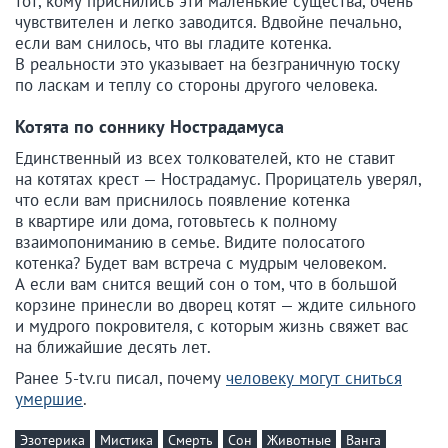
тот, кому приснились эти маленькие существа, очень
чувствителен и легко заводится. Вдвойне печально,
если вам снилось, что вы гладите котенка.
В реальности это указывает на безграничную тоску
по ласкам и теплу со стороны другого человека.
Котята по соннику Нострадамуса
Единственный из всех толкователей, кто не ставит
на котятах крест — Нострадамус. Прорицатель уверял,
что если вам приснилось появление котенка
в квартире или дома, готовьтесь к полному
взаимопониманию в семье. Видите полосатого
котенка? Будет вам встреча с мудрым человеком.
А если вам снится вещий сон о том, что в большой
корзине принесли во дворец котят — ждите сильного
и мудрого покровителя, с которым жизнь свяжет вас
на ближайшие десять лет.
Ранее 5-tv.ru писал, почему
человеку могут сниться
умершие
.
Эзотерика
Мистика
Смерть
Сон
Животные
Ванга