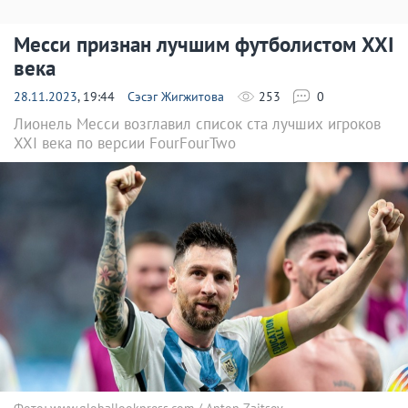
Месси признан лучшим футболистом XXI
века
28.11.2023
, 19:44
Сэсэг Жигжитова
253
0
Лионель Месси возглавил список ста лучших игроков
XXI века по версии FourFourTwo
Фото: www.globallookpress.com / Anton Zaitsev