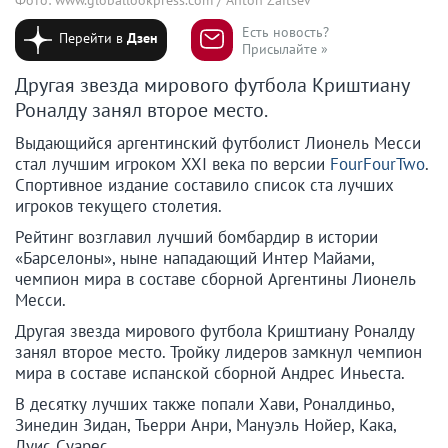
Есть новость?
Перейти в
Дзен
Присылайте »
Другая звезда мирового футбола Криштиану
Роналду занял второе место.
Выдающийся аргентинский футболист Лионель Месси
стал лучшим игроком XXI века по версии
FourFourTwo
.
Спортивное издание составило список ста лучших
игроков текущего столетия.
Рейтинг возглавил лучший бомбардир в истории
«Барселоны», ныне нападающий Интер Майами,
чемпион мира в составе сборной Аргентины Лионель
Месси.
Другая звезда мирового футбола Криштиану Роналду
занял второе место. Тройку лидеров замкнул чемпион
мира в составе испанской сборной Андрес Иньеста.
В десятку лучших также попали Хави, Роналдиньо,
Зинедин Зидан, Тьерри Анри, Мануэль Нойер, Кака,
Луис Суарес.