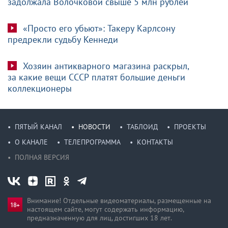
задолжала Волочковой свыше 5 млн рублей
«Просто его убьют»: Такеру Карлсону
предрекли судьбу Кеннеди
Хозяин антикварного магазина раскрыл,
за какие вещи СССР платят большие деньги
коллекционеры
ПЯТЫЙ КАНАЛ
НОВОСТИ
ТАБЛОИД
ПРОЕКТЫ
О КАНАЛЕ
ТЕЛЕПРОГРАММА
КОНТАКТЫ
ПОЛНАЯ ВЕРСИЯ
Внимание! Отдельные видеоматериалы, размещенные на
настоящем сайте, могут содержать информацию,
предназначен­ную для лиц, достигших 18 лет.