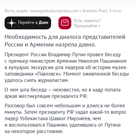
Фото, видео: www.globallookpress.com / Kremlin Pool; 5-tv.ru
Есть новость?
Перейти в
Дзен
Присылайте »
Необходимость для диалога представителей
России и Армении назрела давно.
Президент России Владимир Путин провел беседу
с премьер-министром Армении Николом Пашиняном
в кулуарах экскурсии для лидеров об истории музея-
заповедника «Павловск». Момент оживленной беседы
удалось снять журналистам.
О чем шла беседа — неизвестно, но в кадр попала
яркая жестикуляция президента РФ.
Разговор был совсем небольшим и длился не более
минуты. Затем президенту РФ задал какой-то вопрос
лидер Узбекистана Шавкат Мирзиёев, чем
и воспользовался Пашинян, удалившись от Путина
на некоторое расстояние.