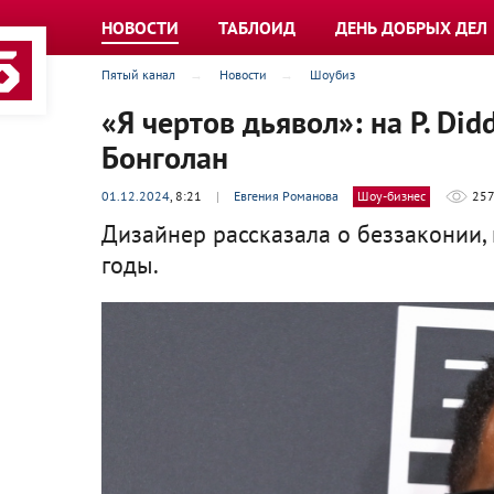
НОВОСТИ
ТАБЛОИД
ДЕНЬ ДОБРЫХ ДЕЛ
Пятый канал
Новости
Шоубиз
«Я чертов дьявол»: на P. Di
Бонголан
01.12.2024
, 8:21
|
Евгения Романова
Шоу-бизнес
257
Дизайнер рассказала о беззаконии,
годы.