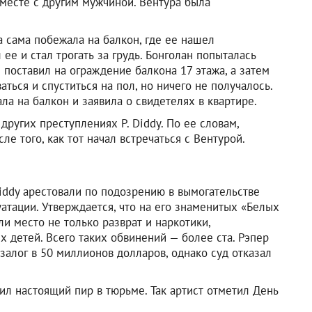
вместе с другим мужчиной. Вентура была
а сама побежала на балкон, где ее нашел
 ее и стал трогать за грудь. Бонголан попыталась
 и поставил на ограждение балкона 17 этажа, а затем
ься и спуститься на пол, но ничего не получалось.
ла на балкон и заявила о свидетелях в квартире.
 других преступлениях P. Diddy. По ее словам,
ле того, как тот начал встречаться с Вентурой.
Diddy арестовали по подозрению в вымогательстве
атации. Утверждается, что на его знаменитых «Белых
и место не только разврат и наркотики,
 детей. Всего таких обвинений — более ста. Рэпер
залог в 50 миллионов долларов, однако суд отказал
ил настоящий пир в тюрьме. Так артист отметил День