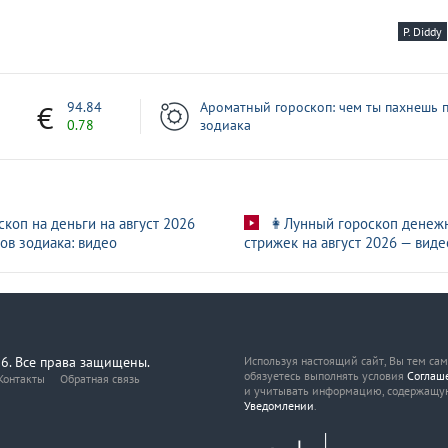
P. Diddy
7
94.84
Ароматный гороскоп: чем ты пахнешь п
0.78
зодиака
скоп на деньги на август 2026
👩Лунный гороскоп денеж
ов зодиака: видео
стрижек на август 2026 — виде
6. Все права защищены.
Используя настоящий сайт, Вы тем са
обязуетесь выполнять условия
Соглаш
Контакты
Обратная связь
и учитывать информацию, содержащу
Уведомлении
.