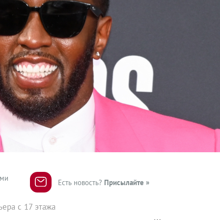
ями
Есть новость?
Присылайте »
ьера с 17 этажа