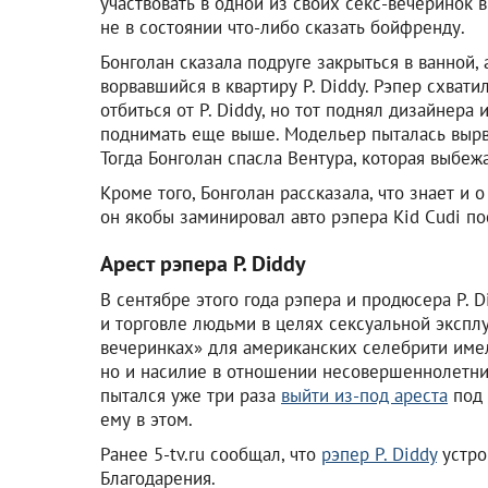
участвовать в одной из своих секс-вечеринок 
не в состоянии что-либо сказать бойфренду.
Бонголан сказала подруге закрыться в ванной, 
ворвавшийся в квартиру P. Diddy. Рэпер схватил
отбиться от P. Diddy, но тот поднял дизайнера
поднимать еще выше. Модельер пыталась вырват
Тогда Бонголан спасла Вентура, которая выбежа
Кроме того, Бонголан рассказала, что знает и о
он якобы заминировал авто рэпера Kid Cudi пос
Арест рэпера P. Diddy
В сентябре этого года рэпера и продюсера P. 
и торговле людьми в целях сексуальной эксплу
вечеринках» для американских селебрити имел
но и насилие в отношении несовершеннолетних
пытался уже три раза
выйти из-под ареста
под 
ему в этом.
Ранее 5-tv.ru сообщал, что
рэпер P. Diddy
устро
Благодарения.