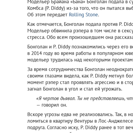
Модельер Брайана «Бана» Бонголан подала в с
Комбса (P. Diddy) из-за того, что он пытался 
Об этом передает
Rolling Stone
.
Как отмечается, Бонголан подала против P. Did
Модельер обвинила рэпера в том числе в сек
стресса. Обо всем произошедшем она рассказа
Бонголан и P. Diddy познакомились через его
в 2014 году во время работы в популярном юв
модельер трудилась над некоторыми проектам
За время сотрудничества Бонголан неоднократ
своими глазами видела, как P. Diddy метнул б
момент рэпер стал проявлять агрессию и в ст
загнал Бонголан в угол и стал ей угрожать.
«Я чертов дьявол. Ты не представляешь, чт
— говорил он.
Вскоре угрозы едва не реализовались. Так, в но
ломиться в квартиру Вентуры в Лос-Анджелесе
подруга. Согласно иску, P. Diddy ранее в тот в