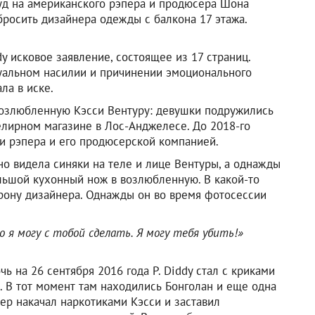
уд на американского рэпера и продюсера Шона
выбросить дизайнера одежды с балкона 17 этажа.
dy исковое заявление, состоящее из 17 страниц.
суальном насилии и причинении эмоционального
ла в иске.
 возлюбленную Кэсси Вентуру: девушки подружились
елирном магазине в Лос-Анджелесе. До 2018-го
и рэпера и его продюсерской компанией.
но видела синяки на теле и лице Вентуры, а однажды
ольшой кухонный нож в возлюбленную. В какой-то
орону дизайнера. Однажды он во время фотосессии
о я могу с тобой сделать. Я могу тебя убить!»
чь на 26 сентября 2016 года P. Diddy стал с криками
. В тот момент там находились Бонголан и еще одна
ечер накачал наркотиками Кэсси и заставил