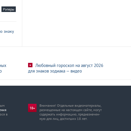
Рэперы
о знаку
ных
Любовный гороскоп на август 2026
о
для знаков зодиака — видео
мым
Внимание! Отдельные видеоматериалы,
ения
размещенные на настоящем сайте, могут
юся в
содержать информацию, предназначен­
ную для лиц, достигших 18 лет.