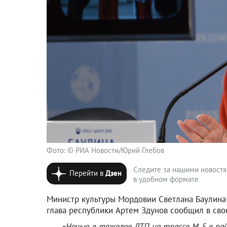
Фото: © РИА Новости/Юрий Глебов
Следите за нашими новост
Перейти в
Дзен
в удобном формате
Министр культуры Мордовии Светлана Баулина 
глава республики Артем Здунов сообщил в сво
«Ночью в тяжелое ДТП на трассе М-5 в ра