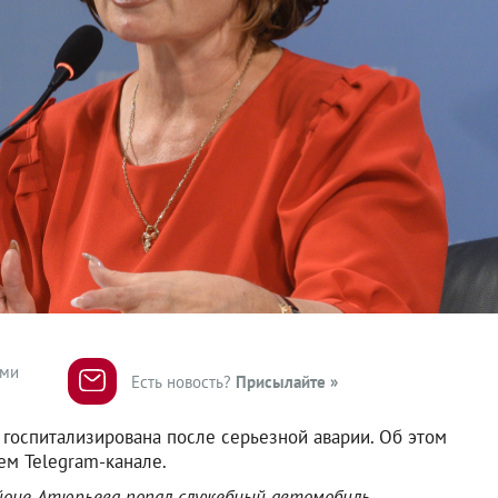
ями
Есть новость?
Присылайте »
госпитализирована после серьезной аварии. Об этом
ем Telegram-канале.
йоне Атюрьева попал служебный автомобиль