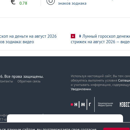
0.78
знаков зодиака
скоп на деньги на август 2026
👩Лунный гороскоп денеж
ов зодиака: видео
стрижек на август 2026 — виде
6. Все права защищены.
Используя настоящий сайт, Вы тем са
обязуетесь выполнять условия
Соглаш
Контакты
Обратная связь
и учитывать информацию, содержащу
Уведомлении
.
, информационных технологий
7-69216 от 29 марта 2017 года.
ься данным сайтом, вы подтверждаете свое согласие