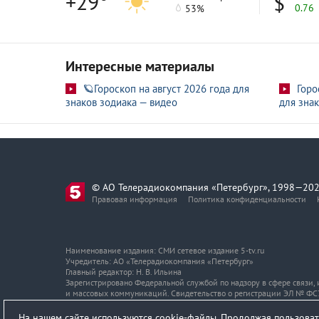
+29°
0.76
53%
Интересные материалы
🪐Гороскоп на август 2026 года для
Горо
знаков зодиака — видео
для знак
© АО Телерадиокомпания «Петербург», 1998—202
Правовая информация
Политика конфиденциальности
Наименование издания: СМИ сетевое издание 5-tv.ru
Учредитель: АО «Телерадиокомпания «Петербург»
Главный редактор: Н. В. Ильина
Зарегистрировано Федеральной службой по надзору в сфере связи
и массовых коммуникаций. Свидетельство о регистрации ЭЛ № ФС7
Адрес и телефон редакции
На нашем сайте используются cookie-файлы. Продолжая пользоват