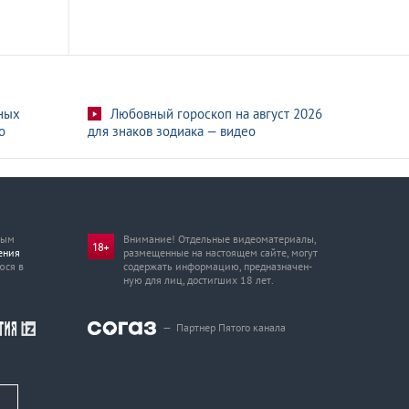
ных
Любовный гороскоп на август 2026
о
для знаков зодиака — видео
мым
Внимание! Отдельные видеоматериалы,
ения
размещенные на настоящем сайте, могут
юся в
содержать информацию, предназначен­
ную для лиц, достигших 18 лет.
—
Партнер Пятого канала