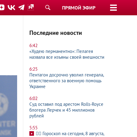
ПРЯМОЙ ЭФИР
Последние новости
6:42
«Худею перманентно»: Пелагея
назвала все изъяны своей внешности
6:25
Пентагон досрочно уволил генерала,
ответственного за военную помощь
Украине
6:02
Суд оставил под арестом Rolls-Royce
блогера Лерчек и 45 миллионов
рублей
5:55
🧙‍♀ Гороскоп на сегодня, 8 августа,