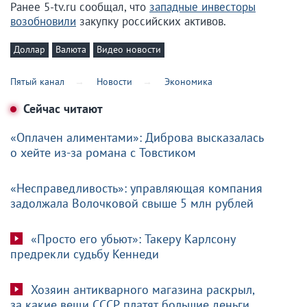
Ранее 5-tv.ru сообщал, что
западные инвесторы
возобновили
закупку российских активов.
Доллар
Валюта
Видео новости
Пятый канал
Новости
Экономика
Сейчас читают
«Оплачен алиментами»: Диброва высказалась
о хейте из-за романа с Товстиком
«Несправедливость»: управляющая компания
задолжала Волочковой свыше 5 млн рублей
«Просто его убьют»: Такеру Карлсону
предрекли судьбу Кеннеди
Хозяин антикварного магазина раскрыл,
за какие вещи СССР платят большие деньги