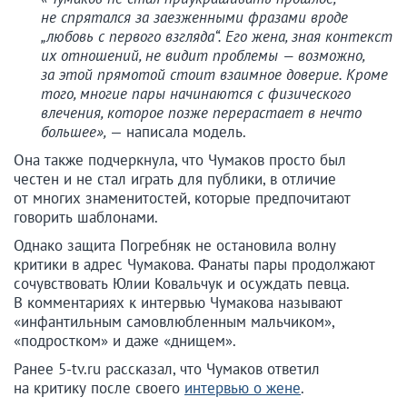
не спрятался за заезженными фразами вроде
„любовь с первого взгляда“. Его жена, зная контекст
их отношений, не видит проблемы — возможно,
за этой прямотой стоит взаимное доверие. Кроме
того, многие пары начинаются с физического
влечения, которое позже перерастает в нечто
большее»,
— написала модель.
Она также подчеркнула, что Чумаков просто был
честен и не стал играть для публики, в отличие
от многих знаменитостей, которые предпочитают
говорить шаблонами.
Однако защита Погребняк не остановила волну
критики в адрес Чумакова. Фанаты пары продолжают
сочувствовать Юлии Ковальчук и осуждать певца.
В комментариях к интервью Чумакова называют
«инфантильным самовлюбленным мальчиком»,
«подростком» и даже «днищем».
Ранее 5-tv.ru рассказал, что Чумаков ответил
на критику после своего
интервью о жене
.