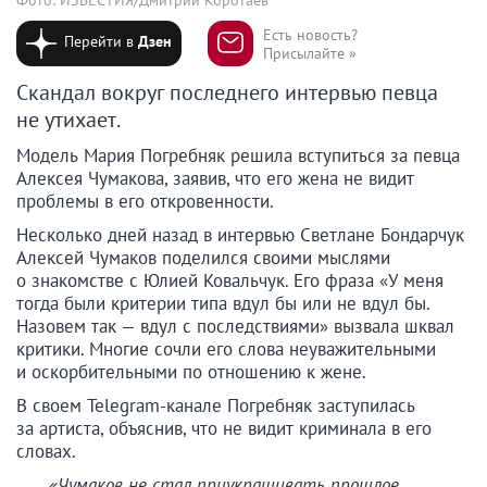
Есть новость?
Перейти в
Дзен
Присылайте »
Скандал вокруг последнего интервью певца
не утихает.
Модель Мария Погребняк решила вступиться за певца
Алексея Чумакова, заявив, что его жена не видит
проблемы в его откровенности.
Несколько дней назад в интервью Светлане Бондарчук
Алексей Чумаков поделился своими мыслями
о знакомстве с Юлией Ковальчук. Его фраза «У меня
тогда были критерии типа вдул бы или не вдул бы.
Назовем так — вдул с последствиями» вызвала шквал
критики. Многие сочли его слова неуважительными
и оскорбительными по отношению к жене.
В своем Telegram-канале Погребняк заступилась
за артиста, объяснив, что не видит криминала в его
словах.
«Чумаков не стал приукрашивать прошлое,