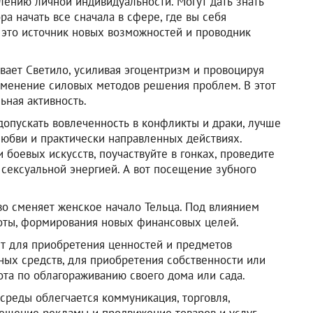
лению личной индивидуальности. Могут дать знать
а начать все сначала в сфере, где вы себя
 это источник новых возможностей и проводник
ает Светило, усиливая эгоцентризм и провоцируя
рименение силовых методов решения проблем. В этот
ьная активность.
допускать вовлеченность в конфликты и драки, лучше
 любви и практически направленных действиях.
 боевых искусств, поучаствуйте в гонках, проведите
сексуальной энергией. А вот посещение зубного
во сменяет женское начало Тельца. Под влиянием
соты, формирования новых финансовых целей.
т для приобретения ценностей и предметов
ных средств, для приобретения собственности или
та по облагораживанию своего дома или сада.
среды облегчается коммуникация, торговля,
ещение рекламы и продвижение товаров и услуг,