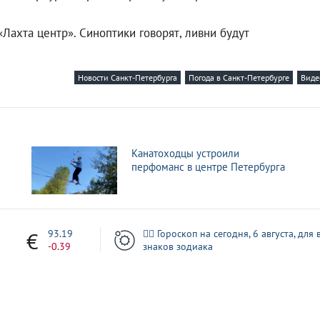
 «Лахта центр». Синоптики говорят, ливни будут
Новости Санкт-Петербурга
Погода в Санкт-Петербурге
Виде
Канатоходцы устроили
перфоманс в центре Петербурга
3
93.19
🧙‍♀ Гороскоп на сегодня, 6 августа, для 
-0.39
знаков зодиака