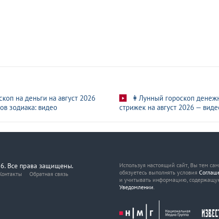
скоп на деньги на август 2026
👩Лунный гороскоп денеж
ов зодиака: видео
стрижек на август 2026 — виде
6. Все права защищены.
Используя настоящий сайт, Вы тем са
обязуетесь выполнять условия
Соглаш
Контакты
Обратная связь
и учитывать информацию, содержащу
Уведомлении
.