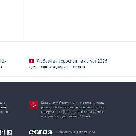
ных
Любовный гороскоп на август 2026
о
для знаков зодиака — видео
мым
Внимание! Отдельные видеоматериалы,
ения
размещенные на настоящем сайте, могут
юся в
содержать информацию, предназначен­
ную для лиц, достигших 18 лет.
—
Партнер Пятого канала