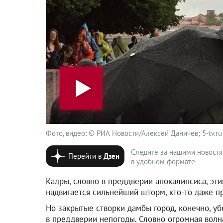
Фото, видео: © РИА Новости/Алексей Даничев; 5-tv.ru
Следите за нашими новост
Перейти в
Дзен
в удобном формате
Кадры, словно в преддверии апокалипсиса, эт
надвигается сильнейший шторм, кто-то даже 
Но закрытые створки дамбы город, конечно, уб
в преддверии непогоды. Словно огромная волна