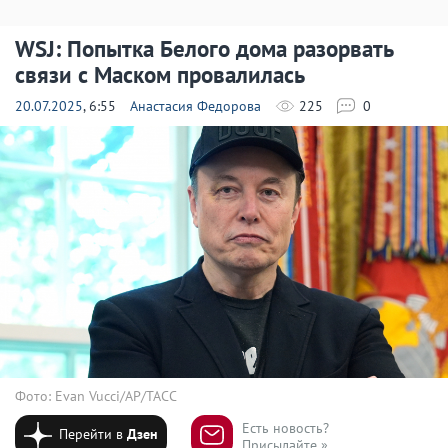
WSJ: Попытка Белого дома разорвать
связи с Маском провалилась
20.07.2025
, 6:55
Анастасия Федорова
225
0
Фото: Evan Vucci/AP/ТАСС
Есть новость?
Перейти в
Дзен
Присылайте »