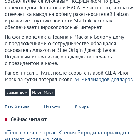
SpaceX является ключевым подрядчиком по ряду
проектов для Пентагона и НАСА. В частности, компания
отвечает за вывод на орбиту ракет-носителей Falcon
и развитие спутниковой сети Starlink, которая
обеспечивает широкополосный интернет.
На фоне конфликта Трампа и Маска к Белому дому
с предложениями о сотрудничестве обращался
основатель Amazon и Blue Origin Джефф Безос.
По данным источников, он дважды встречался
с президентом в июне.
Ранее, писал 5-tv.ru, после ссоры с главой США Илон
Маск за сутки потерял около
34 миллиардов долларов
.
Белый дом
Илон Маск
Пятый канал
Новости
В мире
Сейчас читают
«Тень своей сестры»: Ксения Бородина прилюдно
унизила младшую дочь