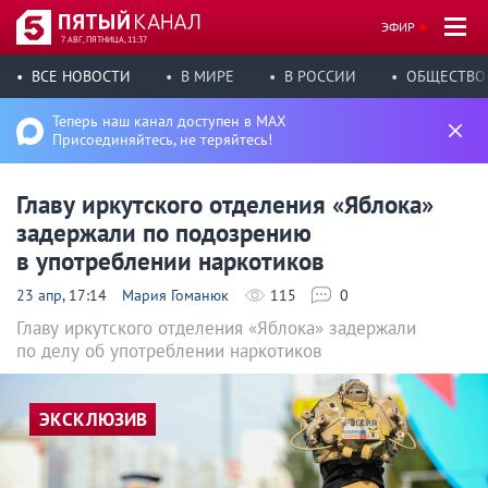
ЭФИР
7 АВГ, ПЯТНИЦА, 11:37
ВСЕ НОВОСТИ
В МИРЕ
В РОССИИ
ОБЩЕСТВО
Теперь наш канал доступен в MAX
Присоединяйтесь, не теряйтесь!
Главу иркутского отделения «Яблока»
задержали по подозрению
в употреблении наркотиков
23 апр
, 17:14
Мария Гоманюк
115
0
Главу иркутского отделения «Яблока» задержали
по делу об употреблении наркотиков
ЭКСКЛЮЗИВ