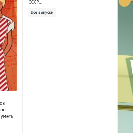
СССР…
Все выпуски
ов
ьно
 уметь
,