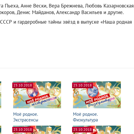
ита Пьеха, Анне Вески, Вера Брежнева, Любовь Казарновская
ркоров, Денис Майданов, Александр Васильев и другие.
 СССР и гардеробные тайны звёзд в выпуске «Наша родная
25.10.2018
25.10.2018
Моё родное.
Моё родное.
Экстрасенсы
Физкультура
25.10.2018
25.10.2018