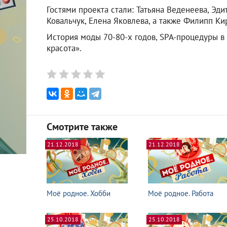
Гостями проекта стали: Татьяна Веденеева, Эд
Ковальчук, Елена Яковлева, а также Филипп Ки
История моды 70-80-х годов, SPA-процедуры в
красота».
Смотрите также
21.12.2018
21.12.2018
Моё родное. Хобби
Моё родное. Работа
25.10.2018
25.10.2018