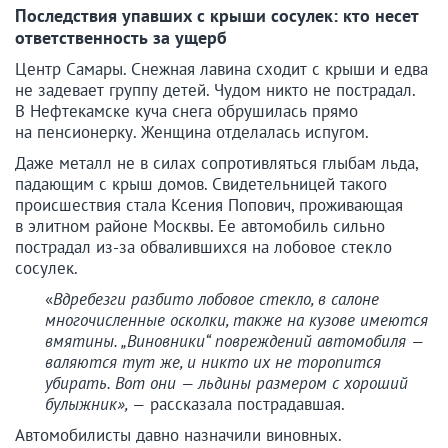
Последствия упавших с крыши сосулек: кто несет
ответственность за ущерб
Центр Самары. Снежная лавина сходит с крыши и едва
не задевает группу детей. Чудом никто не пострадал.
В Нефтекамске куча снега обрушилась прямо
на пенсионерку. Женщина отделалась испугом.
Даже металл не в силах сопротивляться глыбам льда,
падающим с крыш домов. Свидетельницей такого
происшествия стала Ксения Попович, проживающая
в элитном районе Москвы. Ее автомобиль сильно
пострадал из-за обвалившихся на лобовое стекло
сосулек.
«
Вдребезги разбито лобовое стекло, в салоне
многочисленные осколки, также на кузове имеются
вмятины. „Виновники“ повреждений автомобиля —
валяются тут же, и никто их не торопится
убирать. Вот они — льдины размером с хороший
булыжник», —
рассказала пострадавшая.
Автомобилисты давно назначили виновных.