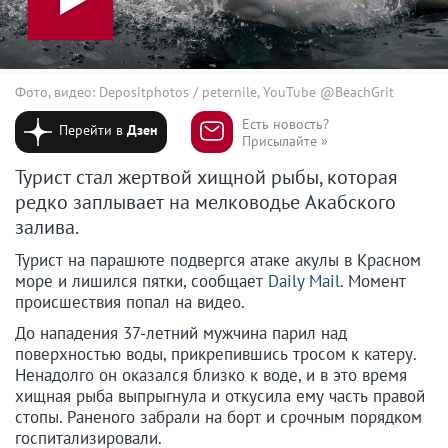
Фото, видео: Depositphotos / peternile, YouTube @BeachGrit
Есть новость?
Перейти в
Дзен
Присылайте »
Турист стал жертвой хищной рыбы, которая
редко заплывает на мелководье Акабского
залива.
Турист на парашюте подвергся атаке акулы в Красном
море и лишился пятки, сообщает
Daily Mail
. Момент
происшествия попал на видео.
До нападения 37-летний мужчина парил над
поверхностью воды, прикрепившись тросом к катеру.
Ненадолго он оказался близко к воде, и в это время
хищная рыба выпрыгнула и откусила ему часть правой
стопы. Раненого забрали на борт и срочным порядком
госпитализировали.