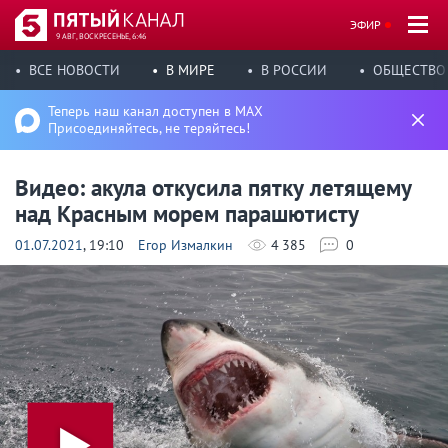
ЭФИР
9 АВГ, ВОСКРЕСЕНЬЕ, 6:46
ВСЕ НОВОСТИ
В МИРЕ
В РОССИИ
ОБЩЕСТВО
Теперь наш канал доступен в MAX
Присоединяйтесь, не теряйтесь!
Видео: акула откусила пятку летящему
над Красным морем парашютисту
01.07.2021
, 19:10
Егор Измалкин
4 385
0