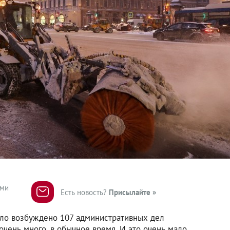
ями
Есть новость?
Присылайте »
ло возбуждено 107 административных дел
 очень много, в обычное время. И это очень мало