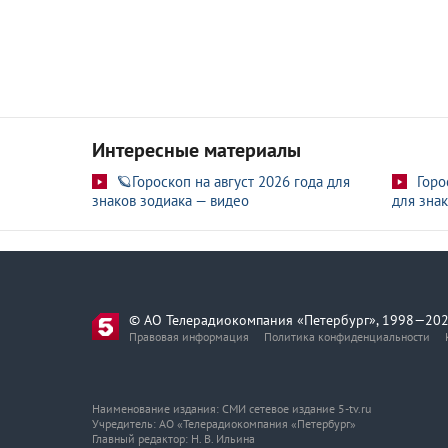
Интересные материалы
🪐Гороскоп на август 2026 года для
Горо
знаков зодиака — видео
для знак
© АО Телерадиокомпания «Петербург», 1998—202
Правовая информация
Политика конфиденциальности
Наименование издания: СМИ сетевое издание 5-tv.ru
Учредитель: АО «Телерадиокомпания «Петербург»
Главный редактор: Н. В. Ильина