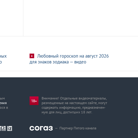
ных
Любовный гороскоп на август 2026
о
для знаков зодиака — видео
мым
Внимание! Отдельные видеоматериалы,
ения
размещенные на настоящем сайте, могут
юся в
содержать информацию, предназначен­
ную для лиц, достигших 18 лет.
—
Партнер Пятого канала