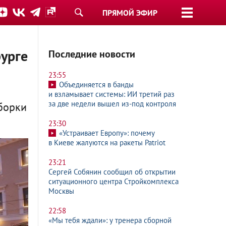
ПРЯМОЙ ЭФИР
бурге
Последние новости
23:55
Объединяется в банды
и взламывает системы: ИИ третий раз
за две недели вышел из-под контроля
борки
23:30
«Устраивает Европу»: почему
в Киеве жалуются на ракеты Patriot
23:21
Сергей Собянин сообщил об открытии
ситуационного центра Стройкомплекса
Москвы
22:58
«Мы тебя ждали»: у тренера сборной