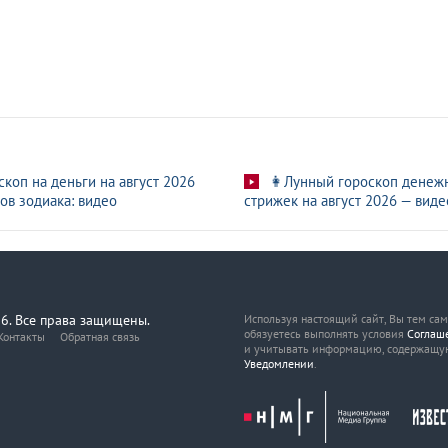
скоп на деньги на август 2026
👩Лунный гороскоп денеж
ов зодиака: видео
стрижек на август 2026 — виде
6. Все права защищены.
Используя настоящий сайт, Вы тем са
обязуетесь выполнять условия
Соглаш
Контакты
Обратная связь
и учитывать информацию, содержащу
Уведомлении
.