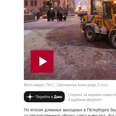
Фото, видео: ТАСС / Демьянчук Александр, 5-tv.ru
Следите за нашими новост
Перейти в
Дзен
в удобном формате
По итогам длинных выходных в Петербурге бы
за некачественную уборку снега и мусора. Это