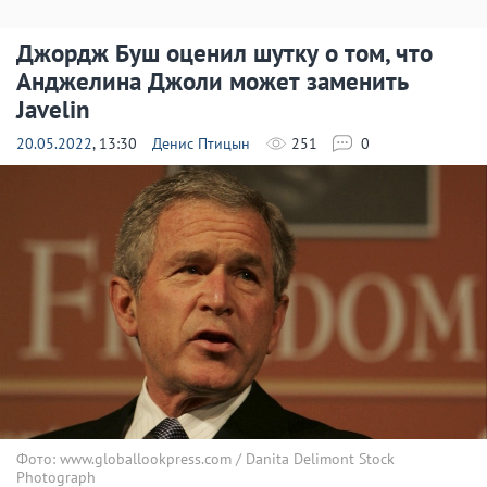
Джордж Буш оценил шутку о том, что
Анджелина Джоли может заменить
Javelin
20.05.2022
, 13:30
Денис Птицын
251
0
Фото: www.globallookpress.com / Danita Delimont Stock
Photograph