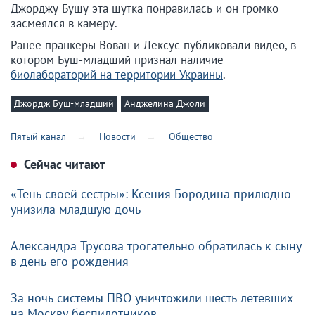
Джорджу Бушу эта шутка понравилась и он громко
засмеялся в камеру.
Ранее пранкеры Вован и Лексус публиковали видео, в
котором Буш-младший признал наличие
биолабораторий на территории Украины
.
Джордж Буш-младший
Анджелина Джоли
Пятый канал
Новости
Общество
Сейчас читают
«Тень своей сестры»: Ксения Бородина прилюдно
унизила младшую дочь
Александра Трусова трогательно обратилась к сыну
в день его рождения
За ночь системы ПВО уничтожили шесть летевших
на Москву беспилотников