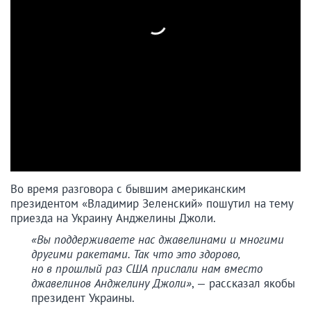
Во время разговора с бывшим американским
президентом «Владимир Зеленский» пошутил на тему
приезда на Украину Анджелины Джоли.
«Вы поддерживаете нас джавелинами и многими
другими ракетами. Так что это здорово,
но в прошлый раз США прислали нам вместо
джавелинов Анджелину Джоли»
, — рассказал якобы
президент Украины.