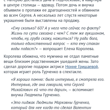
в центре столицы — вдовцу. Потом дочь и внучка
объявили о пропажи ее драгоценностей и обвинили
во всем Сергея. А несколько лет спустя некоторые
украшения были выставлены на продажу.
«Ему сколько? 60? А у него что сейчас по факту?
Жизнь по сути связана с чем? С тем же аукционом,
чтобы, ну, грубо скажу, нажиться? Ну ради бога,
только единственный вопрос — кто ему стакан
воды подаст?» —
вопрошает Елена Королева.
Королева обижена, что мужчина не отдал памятные
вещи близким родственникам ушедшей жены. Зато
сделал дорогие подарки актрисе
Нонне Гришаевой
,
которая играет роль Гурченко в спектакле.
«Я хорошо помню: было интервью, я смотрела его.
Интервью, где она говорила, что Сергей
Михайлович ей что-то дарил», —
вспоминает
внучка Людмилы Гурченко.
«Это пиджак Людмилы Марковны Гурченко,
который для нее когда-то сделал Валентин