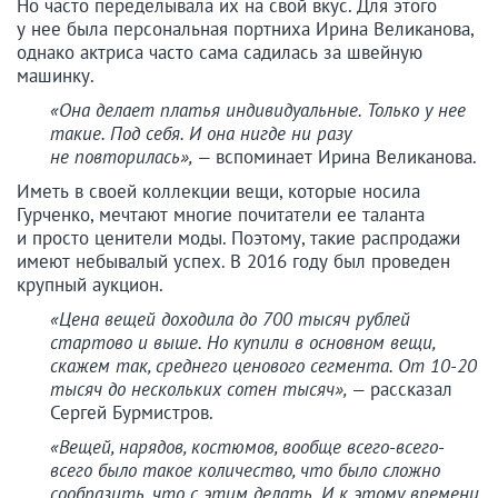
Но часто переделывала их на свой вкус. Для этого
у нее была персональная портниха Ирина Великанова,
однако актриса часто сама садилась за швейную
машинку.
«Она делает платья индивидуальные. Только у нее
такие. Под себя. И она нигде ни разу
не повторилась», —
вспоминает Ирина Великанова.
Иметь в своей коллекции вещи, которые носила
Гурченко, мечтают многие почитатели ее таланта
и просто ценители моды. Поэтому, такие распродажи
имеют небывалый успех. В 2016 году был проведен
крупный аукцион.
«Цена вещей доходила до 700 тысяч рублей
стартово и выше. Но купили в основном вещи,
скажем так, среднего ценового сегмента. От 10-20
тысяч до нескольких сотен тысяч», —
рассказал
Сергей Бурмистров.
«Вещей, нарядов, костюмов, вообще всего-всего-
всего было такое количество, что было сложно
сообразить, что с этим делать. И к этому времени