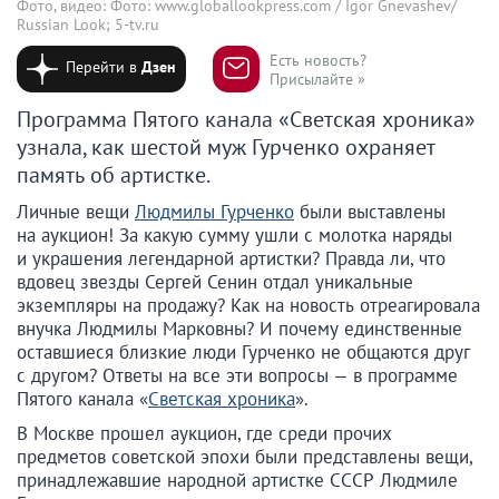
Фото, видео: Фото: www.globallookpress.com / Igor Gnevashev/
Russian Look; 5-tv.ru
Есть новость?
Перейти в
Дзен
Присылайте »
Программа Пятого канала «Светская хроника»
узнала, как шестой муж Гурченко охраняет
память об артистке.
Личные вещи
Людмилы Гурченко
были выставлены
на аукцион! За какую сумму ушли с молотка наряды
и украшения легендарной артистки? Правда ли, что
вдовец звезды Сергей Сенин отдал уникальные
экземпляры на продажу? Как на новость отреагировала
внучка Людмилы Марковны? И почему единственные
оставшиеся близкие люди Гурченко не общаются друг
с другом? Ответы на все эти вопросы — в программе
Пятого канала «
Светская хроника
».
В Москве прошел аукцион, где среди прочих
предметов советской эпохи были представлены вещи,
принадлежавшие народной артистке СССР Людмиле