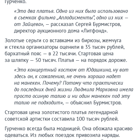
Гурченко.
«Это два платья. Одно из них было использовано
в съемках фильма „Аплодисменты“, одно из них —
от Зайцева», —
рассказал Сергей Бурмистров,
директор аукционного дома «Литфонд».
Золотые серьги со вставками из бирюзы, жемчуга
и стекла организаторы оценили в 35 тысяч рублей,
бархатный пояс — в 22 тысячи. Стартовая цена
за шляпку — 50 тысяч. Платья — на порядок дороже.
«Это концертный костюм от Юдашкина, ну вот
здесь он, к сожалению, не очень хорошо надет
на манекен. Почему? Потому что практически
до последних дней жизни Людмила Марковна имела
просто осиную талию и ни один манекен под эту
талию не подходит», —
объяснил Бурмистров.
Стартовая цена золотистого платья легендарной
советской артистки составила 100 тысяч рублей.
Гурченко всегда была модницей. Она обожала красиво
одеваться. Из любых поездок привозила наряды.