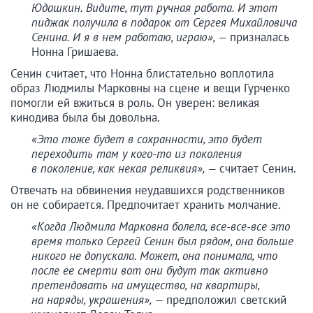
Юдашкин. Видите, тут ручная работа. И этот
пиджак получила в подарок от Сергея Михайловича
Сенина. И я в нем работаю, играю», —
призналась
Нонна Гришаева.
Сенин считает, что Нонна блистательно воплотила
образ Людмилы Марковны на сцене и вещи Гурченко
помогли ей вжиться в роль. Он уверен: великая
кинодива была бы довольна.
«Это тоже будет в сохранности, это будет
переходить там у кого-то из поколения
в поколение, как некая реликвия», —
считает Сенин.
Отвечать на обвинения неудавшихся родственников
он не собирается. Предпочитает хранить молчание.
«Когда Людмила Марковна болела, все-все-все это
время только Сергей Сенин был рядом, она больше
никого не допускала. Может, она понимала, что
после ее смерти вот они будут так активно
претендовать на имущество, на квартиры,
на наряды, украшения», —
предположил светский