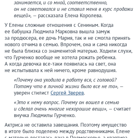
занимается, и со мной, соответственно,
он не советовался и не ставил меня в курс продажи
вещей», —
рассказала Елена Королева.
У Елены сложные отношения с Сениным. Когда
ее бабушка Людмила Марковна вышла замуж
за продюсера, ее дочь Мария, так и не смогла принять
нового отчима в семью. Впрочем, она и сама никогда
не была близка со знаменитой матерью. Ходили слухи,
что Гурченко вообще не хотела рожать ребенка.
А когда девочка все-таки появилась на свет, она
не испытывала к ней ничего, кроме равнодушия.
«Почему она уходила в работу вся, с головой?
Потому что в личной жизни было все не то», —
уверен стилист
Сергей Зверев
.
«Это к нему вопрос. Почему он вошел в семью
и сделал очень многие нехорошие вещи», —
считает
внучка Людмилы Гурченко.
Актриса не оставила завещания. Поэтому имущество
в итоге было поделено между родственниками. Елене
с матерью досталась дача в Подмосковье, а квартира