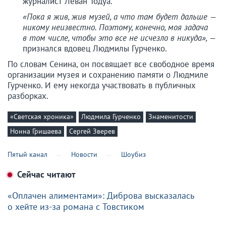
журналист Леван Тодуа.
«Пока я жив, жив музей, а что там будет дальше —
никому неизвестно. Поэтому, конечно, моя задача
в том числе, чтобы это все не исчезло в никуда», —
признался вдовец Людмилы Гурченко.
По словам Сенина, он посвящает все свободное время
организации музея и сохранению памяти о Людмиле
Гурченко. И ему некогда участвовать в публичных
разборках.
«Светская хроника»
Людмила Гурченко
Знаменитости
Нонна Гришаева
Сергей Зверев
Пятый канал
Новости
Шоубиз
Сейчас читают
«Оплачен алиментами»: Диброва высказалась
о хейте из-за романа с Товстиком