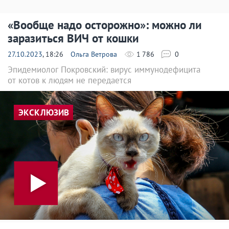
«Вообще надо осторожно»: можно ли
заразиться ВИЧ от кошки
27.10.2023
, 18:26
Ольга Ветрова
1 786
0
Эпидемиолог Покровский: вирус иммунодефицита
от котов к людям не передается
ЭКСКЛЮЗИВ