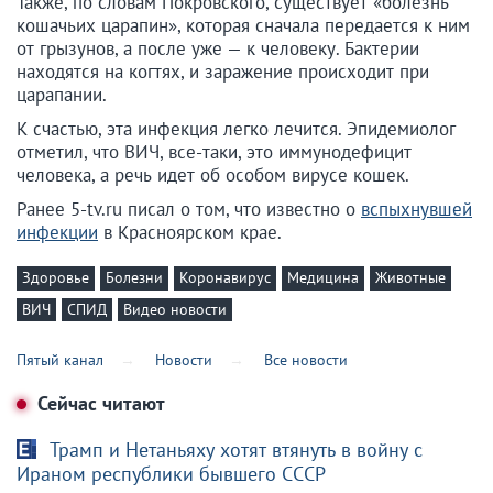
Также, по словам Покровского, существует «болезнь
кошачьих царапин», которая сначала передается к ним
от грызунов, а после уже — к человеку. Бактерии
находятся на когтях, и заражение происходит при
царапании.
К счастью, эта инфекция легко лечится. Эпидемиолог
отметил, что ВИЧ, все-таки, это иммунодефицит
человека, а речь идет об особом вирусе кошек.
Ранее 5-tv.ru писал о том, что известно о
вспыхнувшей
инфекции
в Красноярском крае.
Здоровье
Болезни
Коронавирус
Медицина
Животные
ВИЧ
СПИД
Видео новости
Пятый канал
Новости
Все новости
Сейчас читают
Трамп и Нетаньяху хотят втянуть в войну с
Ираном республики бывшего СССР