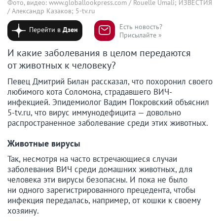
Фото, видео: www.globallookpress.com / Rouelle Umali; ИЗВЕСТИЯ
/ Александр Казаков; 5-tv.ru
Есть новость?
Перейти в
Дзен
Присылайте »
И какие заболевания в целом передаются
от животных к человеку?
Певец Дмитрий Билан рассказал, что похоронил своего
любимого кота Соломона, страдавшего ВИЧ-
инфекцией. Эпидемиолог Вадим Покровский объяснил
5-tv.ru, что вирус иммунодефицита — довольно
распространенное заболевание среди этих животных.
Животные вирусы
Так, несмотря на часто встречающиеся случаи
заболевания ВИЧ среди домашних животных, для
человека эти вирусы безопасны. И пока не было
ни одного зарегистрированного прецедента, чтобы
инфекция передалась, например, от кошки к своему
хозяину.