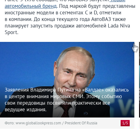
автомобильный бренд
. Под маркой будут представлены
иностранные модели в сегментах C и D, отметили
в компании. До конца текущего года АвтоВАЗ также
планирует запустить продажи автомобилей Lada Niva
Sport.
Заявления Владимира Путина на «Валдае» оказались
в центре внимания мировых СМИ. Этому событию
свои передовицы посвятили практически все
ведущие издания.
Фото: www.globallookpress.com / President Of Russia
1/5