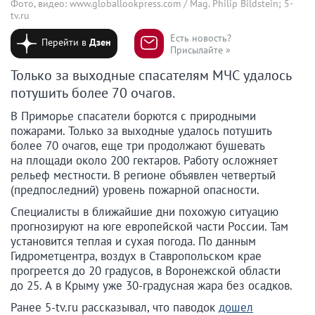
Фото, видео: www.globallookpress.com / Mag. Philip Bildstein; 5-
tv.ru
Есть новость?
Перейти в
Дзен
Присылайте »
Только за выходные спасателям МЧС удалось
потушить более 70 очагов.
В Приморье спасатели борются с природными
пожарами. Только за выходные удалось потушить
более 70 очагов, еще три продолжают бушевать
на площади около 200 гектаров. Работу осложняет
рельеф местности. В регионе объявлен четвертый
(предпоследний) уровень пожарной опасности.
Специалисты в ближайшие дни похожую ситуацию
прогнозируют на юге европейской части России. Там
установится теплая и сухая погода. По данным
Гидрометцентра, воздух в Ставропольском крае
прогреется до 20 градусов, в Воронежской области
до 25. А в Крыму уже 30-градусная жара без осадков.
Ранее 5-tv.ru рассказывал, что паводок
дошел