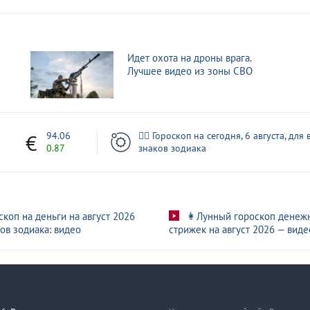
орожской области. Лучшее видео из зоны СВО
ления БПЛА ВСУ. Лучшее видео из зоны СВО
Идет охота на дроны врага.
Лучшее видео из зоны СВО
ты Ольговка и Любицкое
еба. Лучшее видео из зоны СВО
1
94.06
🧙‍♀ Гороскоп на сегодня, 6 августа, для 
0.87
знаков зодиака
скоп на деньги на август 2026
👩Лунный гороскоп денеж
ов зодиака: видео
стрижек на август 2026 — виде