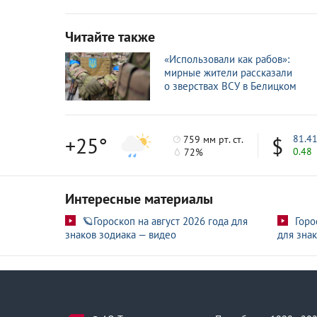
«Восток» уничтожил опорники ВСУ в Зап
3 авг
Читайте также
Экипаж Ми-28НМ уничтожил пункт управ
3 авг
«Использовали как рабов»:
мирные жители рассказали
Армия России освободила населенные пунк
1 авг
о зверствах ВСУ в Белицком
«Прикрытие» штурмовиков от ударов с н
1 авг
+25°
81.4
759 мм рт. ст.
0.48
72%
Интересные материалы
🪐Гороскоп на август 2026 года для
Горо
знаков зодиака — видео
для знак