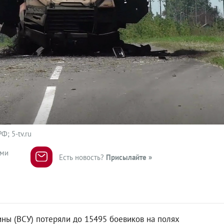
; 5-tv.ru
ями
Есть новость?
Присылайте »
ы (ВСУ) потеряли до 15495 боевиков на полях