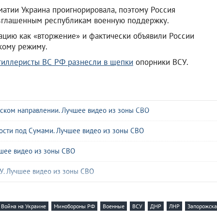
атии Украина проигнорировала, поэтому Россия
озглашенным республикам военную поддержку.
ацию как «вторжение» и фактически объявили России
кому режиму.
тиллеристы ВС РФ разнесли в щепки
опорники ВСУ.
ьском направлении. Лучшее видео из зоны СВО
ости под Сумами. Лучшее видео из зоны СВО
чшее видео из зоны СВО
У. Лучшее видео из зоны СВО
ВСУ. Лучшее видео из зоны СВО
Война на Украине
Минобороны РФ
Военные
ВСУ
ДНР
ЛНР
Запорожска
зили опорник ВСУ. Лучшее видео из зоны СВО