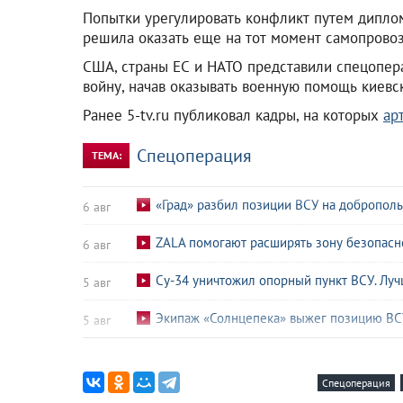
Попытки урегулировать конфликт путем диплом
решила оказать еще на тот момент самопров
США, страны ЕС и НАТО представили спецопер
войну, начав оказывать военную помощь киевс
Ранее 5-tv.ru публиковал кадры, на которых
ар
Спецоперация
ТЕМА:
«Град» разбил позиции ВСУ на добропол
6 авг
ZALA помогают расширять зону безопасн
6 авг
Су-34 уничтожил опорный пункт ВСУ. Лу
5 авг
Экипаж «Солнцепека» выжег позицию ВС
5 авг
ВС РФ разнесли пункт управления БПЛА 
4 авг
Спецоперация
Десантники-артиллеристы «Днепра» пора
4 авг