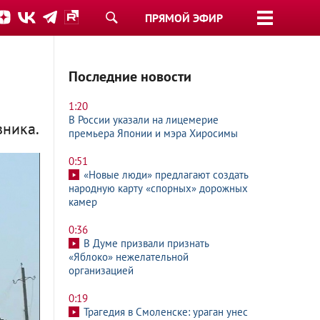
ПРЯМОЙ ЭФИР
Последние новости
1:20
В России указали на лицемерие
вника.
премьера Японии и мэра Хиросимы
0:51
«Новые люди» предлагают создать
народную карту «спорных» дорожных
камер
0:36
В Думе призвали признать
«Яблоко» нежелательной
организацией
0:19
Трагедия в Смоленске: ураган унес