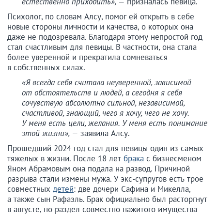
естественно приходить», —
призналась певица.
Психолог, по словам Алсу, помог ей открыть в себе
новые стороны личности и качества, о которых она
даже не подозревала. Благодаря этому непростой год
стал счастливым для певицы. В частности, она стала
более уверенной и прекратила сомневаться
в собственных силах.
«Я всегда себя считала неуверенной, зависимой
от обстоятельств и людей, а сегодня я себя
сочувствую абсолютно сильной, независимой,
счастливой, знающий, чего я хочу, чего не хочу.
У меня есть цели, желания. У меня есть понимание
этой жизни», —
заявила Алсу.
Прошедший 2024 год стал для певицы один из самых
тяжелых в жизни. После 18 лет
брака
с бизнесменом
Яном Абрамовым она подала на развод. Причиной
разрыва стали измены мужа. У экс-супругов есть трое
совместных
детей
: две дочери Сафина и Микелла,
а также сын Рафаэль. Брак официально был расторгнут
в августе, но раздел совместно нажитого имущества