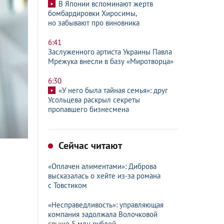
В Японии вспоминают жертв
бомбардировки Хиросимы,
но забывают про виновника
6:41
Заслуженного артиста Украины Павла
Мрежука внесли в базу «Миротворца»
6:30
«У него была тайная семья»: друг
Усольцева раскрыл секреты
пропавшего бизнесмена
Сейчас читают
«Оплачен алиментами»: Диброва
высказалась о хейте из-за романа
с Товстиком
«Несправедливость»: управляющая
компания задолжала Волочковой
свыше 5 млн рублей