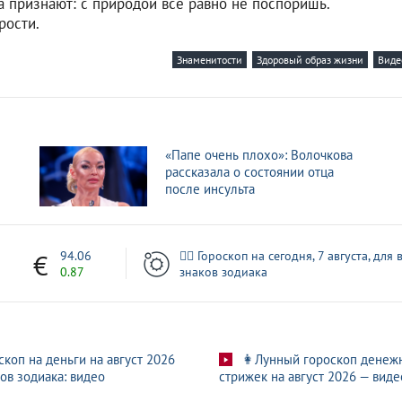
а признают: с природой все равно не поспоришь.
рости.
Знаменитости
Здоровый образ жизни
Виде
«Папе очень плохо»: Волочкова
рассказала о состоянии отца
после инсульта
1
94.06
🧙‍♀ Гороскоп на сегодня, 7 августа, для 
0.87
знаков зодиака
скоп на деньги на август 2026
👩Лунный гороскоп денеж
ов зодиака: видео
стрижек на август 2026 — виде