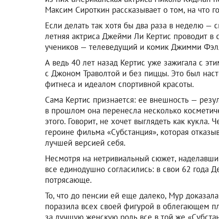
Максим Сироткин рассказывает о том, на что 
Если делать так хотя бы два раза в неделю — с
летняя актриса Джейми Ли Кертис проводит в
учеников — телеведущий и комик Джимми Фэл
А ведь 40 лет назад Кертис уже зажигала с эт
с Джоном Траволтой и без пиццы. Это был наст
фитнеса и идеалом спортивной красоты.
Сама Кертис признается: ее внешность — резул
в прошлом она перенесла несколько косметиче
этого. Говорит, не хочет выглядеть как кукла. 
героине фильма «Субстанция», которая отказыв
лучшей версией себя.
Несмотря на нетривиальный сюжет, наделавши
все единодушно согласились: в свои 62 года 
потрясающе.
То, что до пенсии ей еще далеко, Мур доказала
поразила всех своей фигурой в облегающем пл
за лучшую женскую роль все в той же «Субста