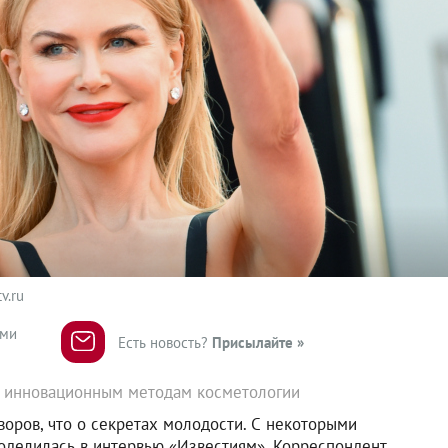
v.ru
ями
Есть новость?
Присылайте »
к инновационным методам косметологии
воров, что о секретах молодости. С некоторыми
оделилась в интервью «Известиям». Корреспондент