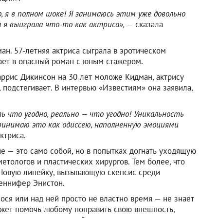
го, я в полном шоке! Я занимаюсь этим уже довольно
да я выиграла что-то как актриса»,
— сказала
ан. 57-летняя актриса сыграла в эротическом
ает в опасный роман с юным стажером.
аррис Дикинсон на 30 лет моложе Кидман, актрису
, подстегивает. В интервью «Известиям» она заявила,
ь что угодно, реально — что угодно! Уникальность
принимаю это как одиссею, наполненную эмоциями
ктриса.
е — это само собой, но в попытках догнать уходящую
метологов и пластических хирургов. Тем более, что
Новую линейку, вызывающую скепсис среди
еннифер Энистон.
ося или над ней просто не властно время — не знает
ожет помочь любому поправить свою внешность,