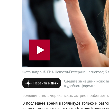
Фото, видео: © РИА Новости/Екатерина Чеснокова; 5-t
Следите за нашими новост
Перейти в
Дзен
в удобном формате
Большинство американских актрис прибегает 
В последнее время в Голливуде только и разго
из них американская актриса Николь Кидман п