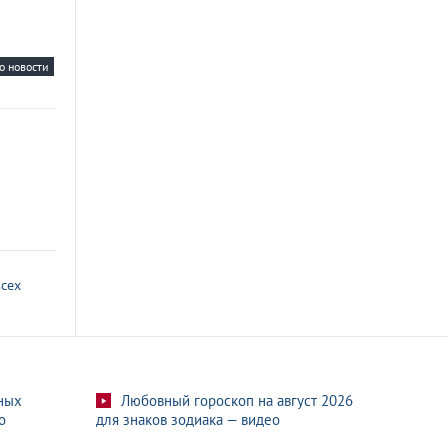
о новости
всех
ных
Любовный гороскоп на август 2026
о
для знаков зодиака — видео