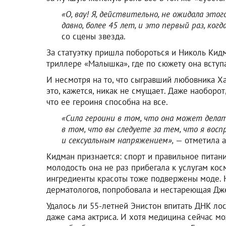
«О, вау! Я, действительно, не ожидала это
давно, более 45 лет, и это первый раз, ког
со сцены звезда.
За статуэтку пришла побороться и Николь Кидм
триллере «Малышка», где по сюжету она вступ
И несмотря на то, что сыгравший любовника Х
это, кажется, никак не смущает. Даже наоборот
что ее героиня способна на все.
«Сила героини в том, что она может делат
в том, что вы следуете за тем, что я вос
и сексуальным напряжением»,
— отметила а
Кидман признается: спорт и правильное питани
молодость она не раз прибегала к услугам кос
ингредиенты красоты тоже подвержены моде. 
дерматологов, попробовала и нестареющая Дж
Удалось ли 55-летней Энистон впитать ДНК лос
даже сама актриса. И хотя медицина сейчас м