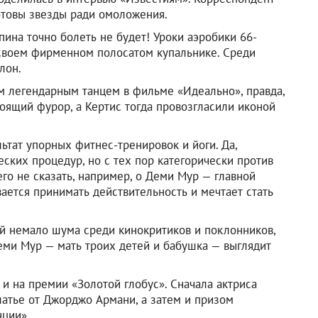
готовы звезды ради омоложения.
пина точно болеть не будет! Уроки аэробики 66-
 своем фирменном полосатом купальнике. Среди
лон.
им легендарным танцем в фильме «Идеально», правда,
оящий фурор, а Кертис тогда провозгласили иконой
ьтат упорных фитнес-тренировок и йоги. Да,
ских процедур, но с тех пор категорически против
Чего не сказать, например, о Деми Мур — главной
ается принимать действительность и мечтает стать
й немало шума среди кинокритиков и поклонников,
Деми Мур — мать троих детей и бабушка — выглядит
 и на премии «Золотой глобус». Сначала актриса
атье от Джорджо Армани, а затем и призом
нции».