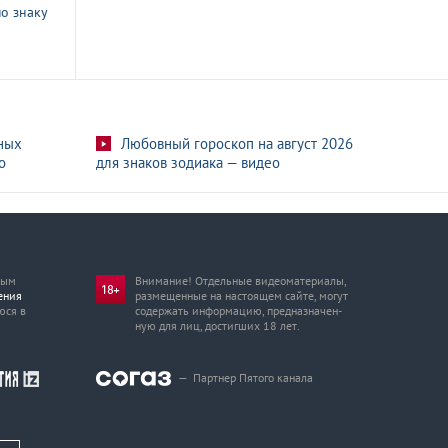
о знаку
ных
Любовный гороскоп на август 2026
о
для знаков зодиака — видео
мым
Внимание! Отдельные видеоматериалы,
ения
размещенные на настоящем сайте, могут
юся в
содержать информацию, предназначен­
ную для лиц, достигших 18 лет.
—
Партнер Пятого канала