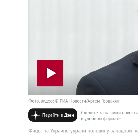
Фото, видео: © РИА Новости/Артем Геодакян
Следите за нашими новост
Перейти в
Дзен
в удобном формате
Фицо: на Украине украли половину западной 