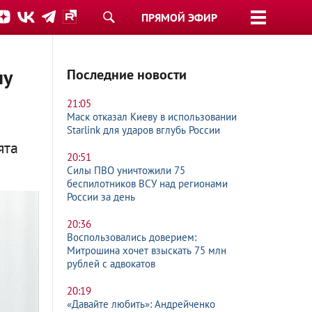
ПРЯМОЙ ЭФИР
ну
Последние новости
21:05
Маск отказал Киеву в использовании
Starlink для ударов вглубь России
ята
20:51
Силы ПВО уничтожили 75
беспилотников ВСУ над регионами
России за день
20:36
Воспользовались доверием:
Митрошина хочет взыскать 75 млн
рублей с адвокатов
20:19
«Давайте любить»: Андрейченко