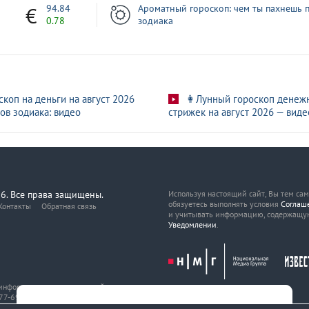
7
94.84
Ароматный гороскоп: чем ты пахнешь п
0.78
зодиака
скоп на деньги на август 2026
👩Лунный гороскоп денеж
ов зодиака: видео
стрижек на август 2026 — виде
6. Все права защищены.
Используя настоящий сайт, Вы тем са
обязуетесь выполнять условия
Соглаш
Контакты
Обратная связь
и учитывать информацию, содержащу
Уведомлении
.
, информационных технологий
7-69216 от 29 марта 2017 года.