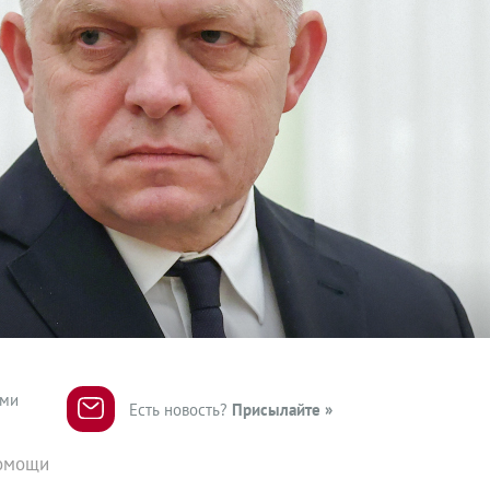
ями
Есть новость?
Присылайте »
помощи