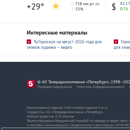
+29°
82.1
758 мм рт. ст.
0.76
53%
Интересные материалы
🪐Гороскоп на август 2026 года для
Горо
знаков зодиака — видео
для знак
© АО Телерадиокомпания «Петербург», 1998—202
Правовая информация
Политика конфиденциальности
Наименование издания: СМИ сетевое издание 5-tv.ru
Учредитель: АО «Телерадиокомпания «Петербург»
Главный редактор: Н. В. Ильина
Зарегистрировано Федеральной службой по надзору в сфере связи
и массовых коммуникаций. Свидетельство о регистрации ЭЛ № ФС7
Адрес и телефон редакции