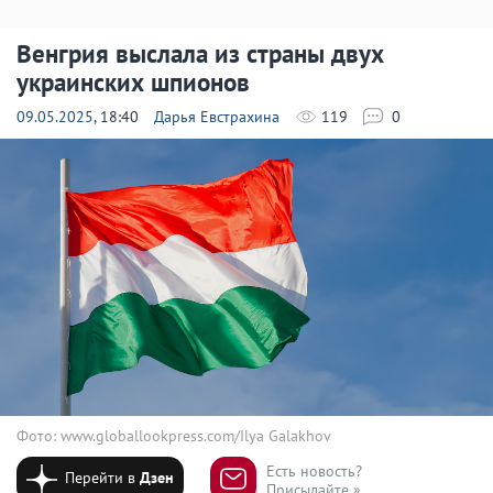
Венгрия выслала из страны двух
украинских шпионов
09.05.2025
, 18:40
Дарья Евстрахина
119
0
Фото: www.globallookpress.com/Ilya Galakhov
Есть новость?
Перейти в
Дзен
Присылайте »