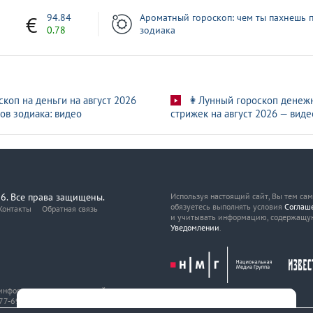
7
94.84
Ароматный гороскоп: чем ты пахнешь п
0.78
зодиака
скоп на деньги на август 2026
👩Лунный гороскоп денеж
ов зодиака: видео
стрижек на август 2026 — виде
6. Все права защищены.
Используя настоящий сайт, Вы тем са
обязуетесь выполнять условия
Соглаш
Контакты
Обратная связь
и учитывать информацию, содержащу
Уведомлении
.
, информационных технологий
7-69216 от 29 марта 2017 года.