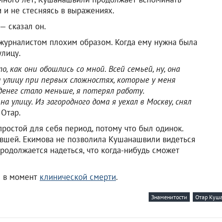
 и не стесняясь в выражениях.
 — сказал он.
с журналистом плохим образом. Когда ему нужна была
улицу.
, как они обошлись со мной. Всей семьей, ну, она
а улицу при первых сложностях, которые у меня
денег стало меньше, я потерял работу.
а улицу. Из загородного дома я уехал в Москву, снял
 Отар.
простой для себя период, потому что был одинок.
ывшей. Екимова не позволила Кушанашвили видеться
одолжается надеться, что когда-нибудь сможет
и в момент
клинической смерти
.
Знаменитости
Отар Куш