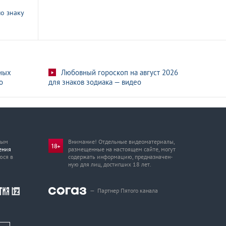
о знаку
ных
Любовный гороскоп на август 2026
о
для знаков зодиака — видео
мым
Внимание! Отдельные видеоматериалы,
ения
размещенные на настоящем сайте, могут
юся в
содержать информацию, предназначен­
ную для лиц, достигших 18 лет.
—
Партнер Пятого канала