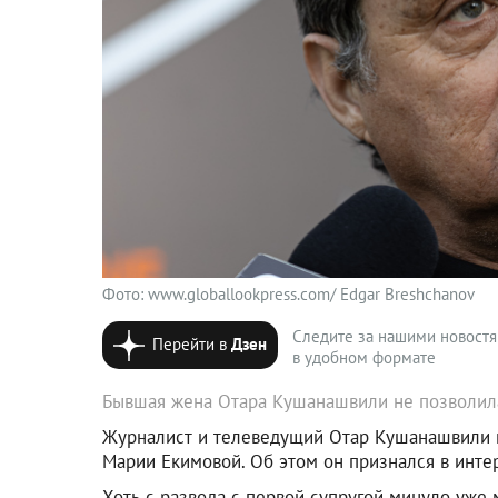
Фото: www.globallookpress.com/ Edgar Breshchanov
Следите за нашими новост
Перейти в
Дзен
в удобном формате
Бывшая жена Отара Кушанашвили не позволила
Журналист и телеведущий Отар Кушанашвили н
Марии Екимовой. Об этом он признался в инте
Хоть с развода с первой супругой минуло уже