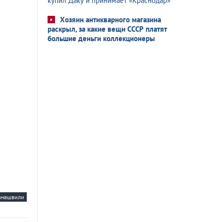
купил Даку и принимает «Краснодар»
Хозяин антикварного магазина
раскрыл, за какие вещи СССР платят
большие деньги коллекционеры
анашвили