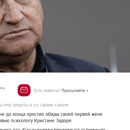
ями
Есть новость?
Присылайте »
 ему видеться со своим сыном
е до конца простил обиды своей первой жене
рвью психологу Кристине Задоре.
 много лет, Кушанашвили продолжает вспоминать