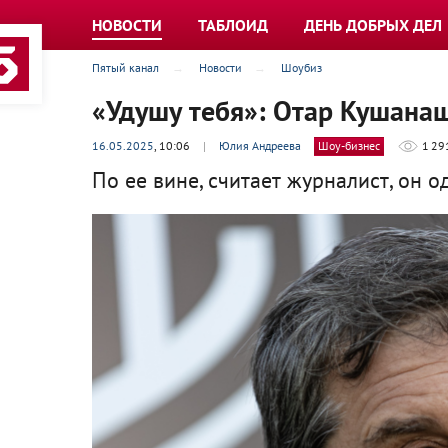
НОВОСТИ
ТАБЛОИД
ДЕНЬ ДОБРЫХ ДЕЛ
Пятый канал
Новости
Шоубиз
«Удушу тебя»: Отар Кушана
16.05.2025
, 10:06
|
Юлия Андреева
Шоу-бизнес
1 29
По ее вине, считает журналист, он о