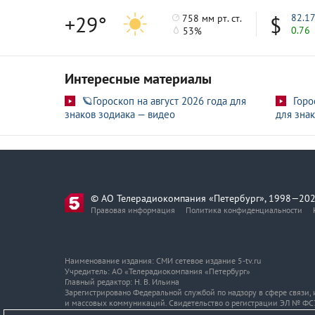
+29°
82.1
758 мм рт. ст.
0.76
53%
Интересные материалы
🪐Гороскоп на август 2026 года для
Горо
знаков зодиака — видео
для знак
© АО Телерадиокомпания «Петербург», 1998—202
Правовая информация
Политика конфиденциальности
Наименование издания: СМИ сетевое издание 5-tv.ru
Учредитель: АО «Телерадиокомпания «Петербург»
Главный редактор: Н. В. Ильина
Зарегистрировано Федеральной службой по надзору в сфере связи
и массовых коммуникаций. Свидетельство о регистрации ЭЛ № ФС7
Адрес и телефон редакции