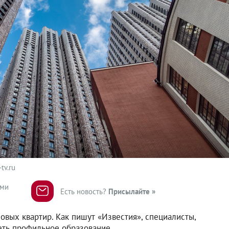
v.ru
ями
Есть новость?
Присылайте »
овых квартир. Как пишут «Известия», специалисты,
еть профильное образование.