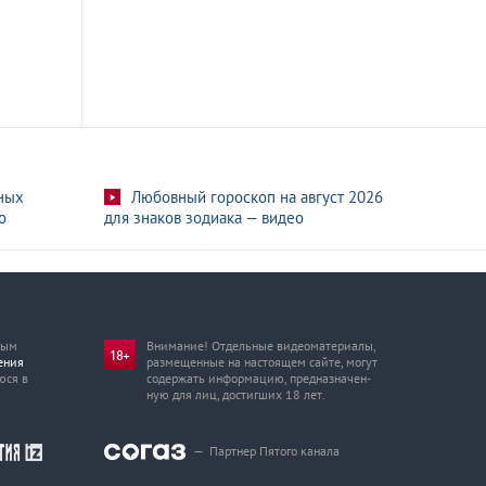
ных
Любовный гороскоп на август 2026
о
для знаков зодиака — видео
мым
Внимание! Отдельные видеоматериалы,
ения
размещенные на настоящем сайте, могут
юся в
содержать информацию, предназначен­
ную для лиц, достигших 18 лет.
—
Партнер Пятого канала