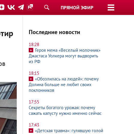
ПРЯМОЙ ЭФИР
ртир
Последние новости
18:28
Героя мема «Веселый молочник»
Джастаса Уолкера могут выдворить
из РФ
ов
18:15
«Обозлилась на людей»: почему
Долина больше не любит своих
поклонников
17:55
Секреты богатого урожая: почему
сажать капусту нужно именно сейчас
17:43
«Детская травма»: гулявшую голой