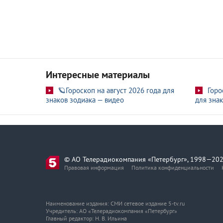
Интересные материалы
🪐Гороскоп на август 2026 года для
Горо
знаков зодиака — видео
для знак
© АО Телерадиокомпания «Петербург», 1998—202
Правовая информация
Политика конфиденциальности
Наименование издания: СМИ сетевое издание 5-tv.ru
Учредитель: АО «Телерадиокомпания «Петербург»
Главный редактор: Н. В. Ильина