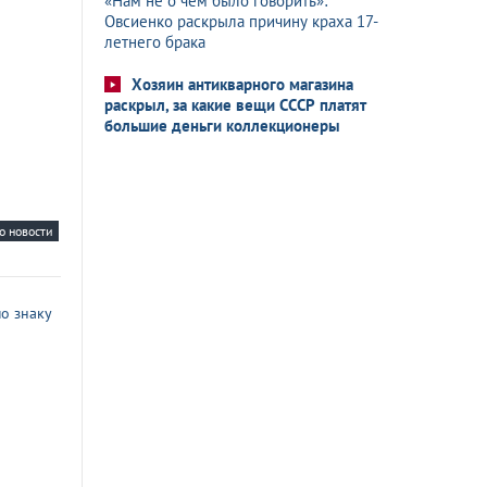
«Нам не о чем было говорить»:
Овсиенко раскрыла причину краха 17-
летнего брака
Хозяин антикварного магазина
раскрыл, за какие вещи СССР платят
большие деньги коллекционеры
о новости
о знаку