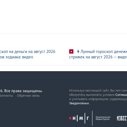
скоп на деньги на август 2026
👩Лунный гороскоп денеж
ов зодиака: видео
стрижек на август 2026 — виде
6. Все права защищены.
Используя настоящий сайт, Вы тем са
обязуетесь выполнять условия
Соглаш
Контакты
Обратная связь
и учитывать информацию, содержащу
Уведомлении
.