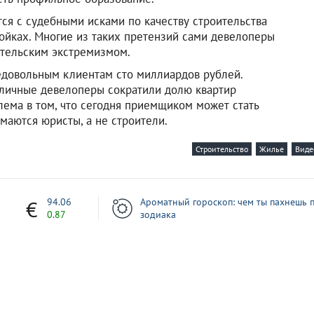
ся с судебными исками по качеству строительства
ойках. Многие из таких претензий сами девелоперы
тельским экстремизмом.
едовольным клиентам сто миллиардов рублей.
толичные девелоперы сократили долю квартир
лема в том, что сегодня приемщиком может стать
маются юристы, а не строители.
Строительство
Жилье
Виде
1
94.06
Ароматный гороскоп: чем ты пахнешь п
0.87
зодиака