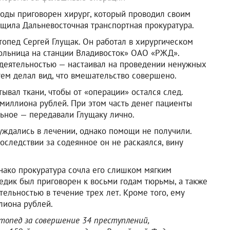
оды приговорен хирург, который проводил своим
щила Дальневосточная транспортная прокуратура.
опед Сергей Глущак. Он работал в хирургическом
ольница на станции Владивосток» ОАО «РЖД».
 деятельностью — настаивал на проведении ненужных
атем делал вид, что вмешательство совершено.
ывал ткани, чтобы от «операции» остался след.
 миллиона рублей. При этом часть денег пациенты
льное — передавали Глущаку лично.
уждались в лечении, однако помощи не получили.
оследствии за содеянное он не раскаялся, вину
нако прокуратура сочла его слишком мягким
едик был приговорен к восьми годам тюрьмы, а также
ельностью в течение трех лет. Кроме того, ему
лиона рублей.
опед за совершение 34 преступлений,