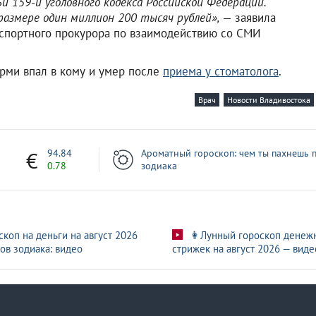
 159-й уголовного кодекса Российской Федерации.
размере один миллион 200 тысяч рублей»,
— заявила
спортного прокурора по взаимодействию со СМИ
Перми впал в кому и умер после
приема у стоматолога
.
Врач
Новости Владивостока
7
94.84
Ароматный гороскоп: чем ты пахнешь п
0.78
зодиака
скоп на деньги на август 2026
👩Лунный гороскоп денеж
ов зодиака: видео
стрижек на август 2026 — виде