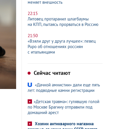
меняет внешность
22:15
Литовец протаранил шлагбаумы
на КПП, пытаясь прорваться в Россию
21:50
«Взяли друг у друга лучшее»: певец
Pupo об отношениях россиян
с итальянцами
Сейчас читают
«Дачной амнистии» дали еще пять
лет: подводные камни регистрации
«Детская травма»: гулявшую голой
по Москве Брагину отправили под
домашний арест
Хозяин антикварного магазина