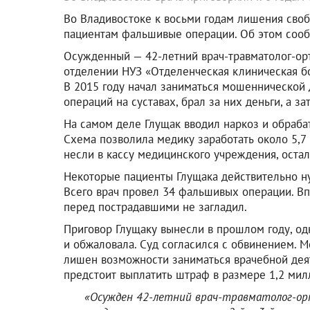
Во Владивостоке к восьми годам лишения своб
пациентам фальшивые операции. Об этом сооб
Осужденный — 42-летний врач-травматолог-орт
отделении НУЗ «Отделенческая клиническая б
В 2015 году начал заниматься мошеннической
операций на суставах, брал за них деньги, а з
На самом деле Глущак вводил наркоз и обрабат
Схема позволила медику заработать около 5,7
несли в кассу медицинского учреждения, оста
Некоторые пациенты Глущака действительно н
Всего врач провел 34 фальшивых операции. Вп
перед пострадавшими не загладил.
Приговор Глущаку вынесли в прошлом году, од
и обжаловала. Суд согласился с обвинением. М
лишен возможности заниматься врачебной деят
предстоит выплатить штраф в размере 1,2 мил
«Осужден 42-летний врач-травматолог-орт