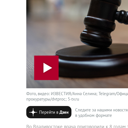
Фото, видео: ИЗВЕСТИЯ/Анна Селина; Telegram/Офиц
прокуратуры/dvtproc; 5-tv.ru
Следите за нашими новост
Перейти в
Дзен
в удобном формате
Во Владивостоке врача приговорили к 8 года