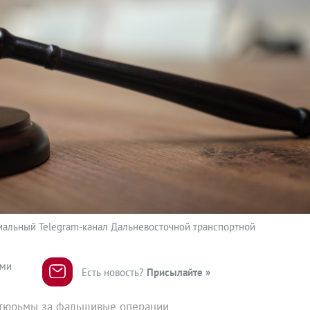
иальный Telegram-канал Дальневосточной транспортной
ями
Есть новость?
Присылайте »
м тюрьмы за фальшивые операции