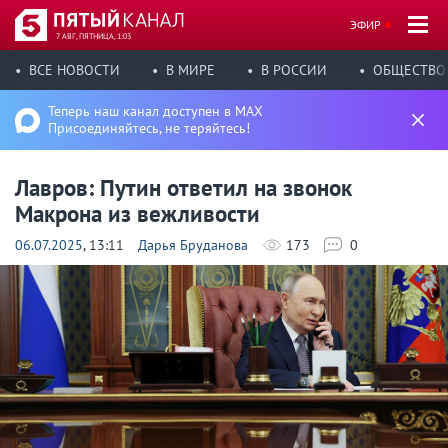
ЭФИР
7 АВГ, ПЯТНИЦА, 1:03
ВСЕ НОВОСТИ
В МИРЕ
В РОССИИ
ОБЩЕСТВО
Теперь наш канал доступен в MAX
Присоединяйтесь, не теряйтесь!
Лавров: Путин ответил на звонок
Макрона из вежливости
06.07.2025
, 13:11
Дарья Бруданова
173
0