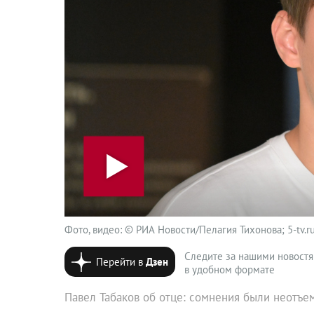
Фото, видео: © РИА Новости/Пелагия Тихонова; 5-tv.r
Следите за нашими новост
Перейти в
Дзен
в удобном формате
Павел Табаков об отце: сомнения были неотъе