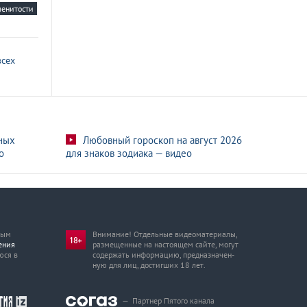
менитости
всех
ных
Любовный гороскоп на август 2026
о
для знаков зодиака — видео
мым
Внимание! Отдельные видеоматериалы,
ения
размещенные на настоящем сайте, могут
юся в
содержать информацию, предназначен­
ную для лиц, достигших 18 лет.
—
Партнер Пятого канала