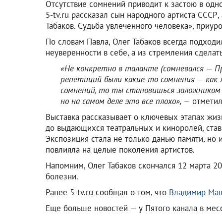
Отсутствие сомнений приводит к застою в одн
5-tv.ru рассказал сын народного артиста СССР,
Табаков. Судьба увлеченного человека», приур
По словам Павла, Олег Табаков всегда подходи
неуверенности в себе, а из стремления сделат
«Не конкретно в таланте (сомневался — Прим
репетиций были какие-то сомнения — как 
сомнений, то ты становишься заложником о
но на самом деле это все плохо», —
отметил
Выставка рассказывает о ключевых этапах жиз
до выдающихся театральных и киноролей, став
Экспозиция стала не только данью памяти, но
повлияла на целые поколения артистов.
Напомним, Олег Табаков скончался 12 марта 2
болезни.
Ранее 5-tv.ru сообщал о том, что
Владимир Ма
Еще больше новостей — у Пятого канала в ме