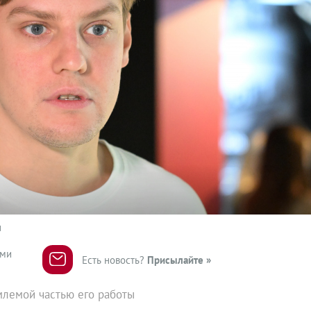
u
ями
Есть новость?
Присылайте »
млемой частью его работы