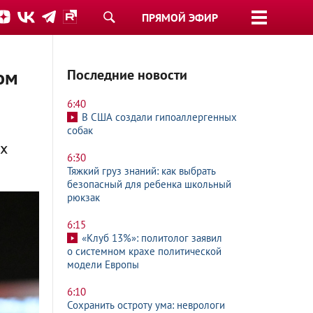
ПРЯМОЙ ЭФИР
ом
Последние новости
6:40
В США создали гипоаллергенных
собак
ах
6:30
Тяжкий груз знаний: как выбрать
безопасный для ребенка школьный
рюкзак
6:15
«Клуб 13%»: политолог заявил
о системном крахе политической
модели Европы
6:10
Сохранить остроту ума: неврологи