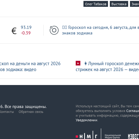
Олег Табаков
Выставка
Зна
3
93.19
🧙‍♀ Гороскоп на сегодня, 6 августа, для 
-0.39
знаков зодиака
скоп на деньги на август 2026
👩Лунный гороскоп денеж
ов зодиака: видео
стрижек на август 2026 — виде
6. Все права защищены.
Используя настоящий сайт, Вы тем са
обязуетесь выполнять условия
Соглаш
Контакты
Обратная связь
и учитывать информацию, содержащу
Уведомлении
.