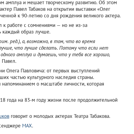
ом амплуа и мешает творческому развитию. Об этом
 актер Павел Табаков на открытии выставки «Олег
оченной к 90-летию со дня рождения великого актера.
л к работе с сомнениями — но не из-за
ь каждый образ лучше.
. ред.), а, возможно, в том, что во время
лучше, что лучше сделать. Потому что если нет
дного амплуа и думаешь, что у тебя все хорошо,
 Павел.
ни Олега Павловича: от первых выступлений
ших частью культурного наследия страны.
 и напоминанием о масштабе личности, которая
018 года на 83-м году жизни после продолжительной
шков
говорит о молодых актерах Театра Табакова.
ссенджере
MAX
.