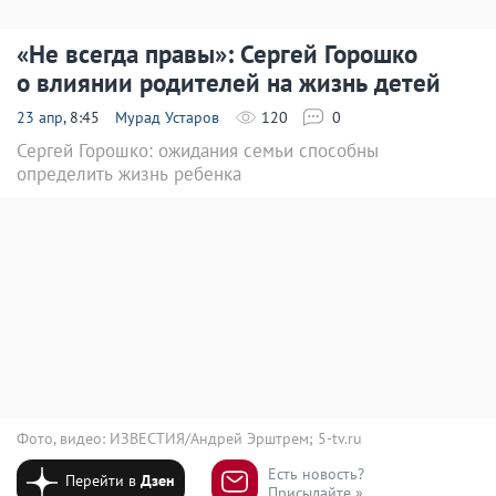
«Не всегда правы»: Сергей Горошко
о влиянии родителей на жизнь детей
23 апр
, 8:45
Мурад Устаров
120
0
Сергей Горошко: ожидания семьи способны
определить жизнь ребенка
Фото, видео: ИЗВЕСТИЯ/Андрей Эрштрем; 5-tv.ru
Есть новость?
Перейти в
Дзен
Присылайте »