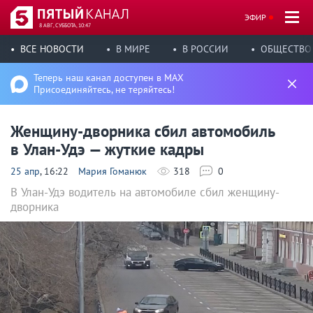
ЭФИР
8 АВГ, СУББОТА, 10:47
ВСЕ НОВОСТИ
В МИРЕ
В РОССИИ
ОБЩЕСТВО
Теперь наш канал доступен в MAX
Присоединяйтесь, не теряйтесь!
Женщину-дворника сбил автомобиль
в Улан-Удэ — жуткие кадры
25 апр
, 16:22
Мария Гоманюк
318
0
В Улан-Удэ водитель на автомобиле сбил женщину-
дворника