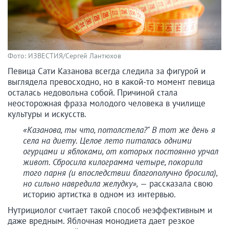
Фото: ИЗВЕСТИЯ/Сергей Лантюхов
Певица Сати Казанова всегда следила за фигурой и
выглядела превосходно, но в какой-то момент певица
осталась недовольна собой. Причиной стала
неосторожная фраза молодого человека в училище
культуры и искусств.
«Казанова, ты что, потолстела?" В тот же день я
села на диету. Целое лето питалась одними
огурцами и яблоками, от которых постоянно урчал
живот. Сбросила килограмма четыре, покорила
того парня (и впоследствии благополучно бросила),
но сильно навредила желудку»,
— рассказала свою
историю артистка в одном из интервью.
Нутрициолог считает такой способ неэффективным и
даже вредным. Яблочная монодиета дает резкое