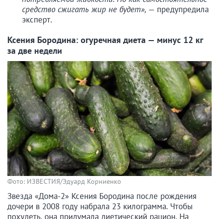
средство сжигать жир не будет»,
— предупредила
эксперт.
Ксения Бородина: огуречная диета — минус 12 кг
за две недели
Фото: ИЗВЕСТИЯ/Эдуард Корниенко
Звезда «Дома-2» Ксения Бородина после рождения
дочери в 2008 году набрала 23 килограмма. Чтобы
похудеть, она придумала диетический рацион. На