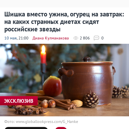
Шишка вместо ужина, огурец на завтрак:
на каких странных диетах сидят
российские звезды
10 мая
, 21:00
Диана Кулманакова
2 806
0
ЭКСКЛЮЗИВ
Фото: www.globallookpress.com/G_Hanke