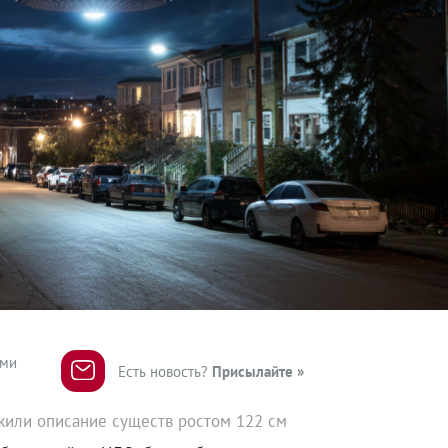
ями
Есть новость?
Присылайте »
или описание существ ростом 122 см