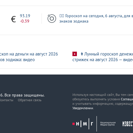
3
93.19
🧙‍♀ Гороскоп на сегодня, 6 августа, для 
-0.39
знаков зодиака
скоп на деньги на август 2026
👩Лунный гороскоп денеж
ов зодиака: видео
стрижек на август 2026 — виде
6. Все права защищены.
Используя настоящий сайт, Вы тем са
обязуетесь выполнять условия
Соглаш
Контакты
Обратная связь
и учитывать информацию, содержащу
Уведомлении
.