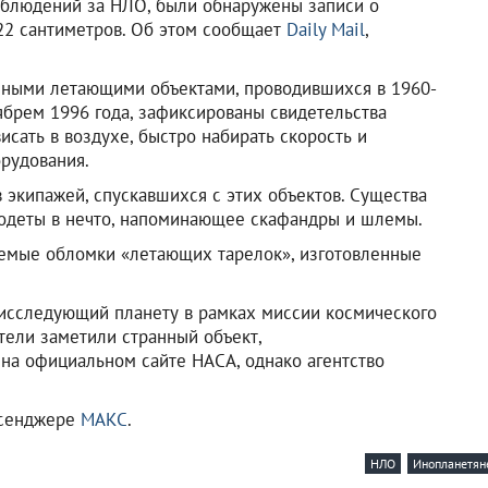
аблюдений за НЛО, были обнаружены записи о
22 сантиметров. Об этом сообщает
Daily Mail
,
нными летающими объектами, проводившихся в 1960-
тябрем 1996 года, зафиксированы свидетельства
сать в воздухе, быстро набирать скорость и
орудования.
 экипажей, спускавшихся с этих объектов. Существа
 одеты в нечто, напоминающее скафандры и шлемы.
аемые обломки «летающих тарелок», изготовленные
, исследующий планету в рамках миссии космического
атели заметили странный объект,
на официальном сайте НАСА, однако агентство
ссенджере
МАКС
.
НЛО
Инопланетян