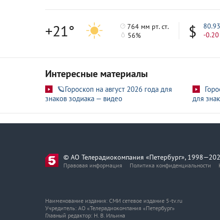
+21°
80.9
764 мм рт. ст.
-0.20
56%
Интересные материалы
🪐Гороскоп на август 2026 года для
Горо
знаков зодиака — видео
для знак
© АО Телерадиокомпания «Петербург», 1998—202
Правовая информация
Политика конфиденциальности
Наименование издания: СМИ сетевое издание 5-tv.ru
Учредитель: АО «Телерадиокомпания «Петербург»
Главный редактор: Н. В. Ильина