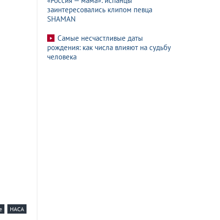
«Россия — мама»: испанцы
заинтересовались клипом певца
SHAMAN
Самые несчастливые даты
рождения: как числа влияют на судьбу
человека
е
НАСА