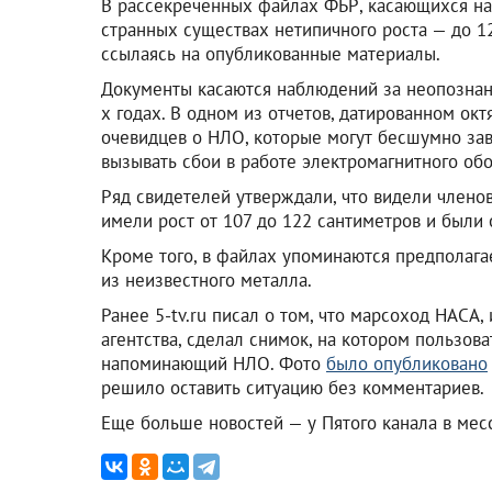
В рассекреченных файлах ФБР, касающихся н
странных существах нетипичного роста — до 1
ссылаясь на опубликованные материалы.
Документы касаются наблюдений за неопозна
х годах. В одном из отчетов, датированном ок
очевидцев о НЛО, которые могут бесшумно зави
вызывать сбои в работе электромагнитного об
Ряд свидетелей утверждали, что видели членов
имели рост от 107 до 122 сантиметров и были
Кроме того, в файлах упоминаются предполаг
из неизвестного металла.
Ранее 5-tv.ru писал о том, что марсоход НАСА
агентства, сделал снимок, на котором пользов
напоминающий НЛО. Фото
было опубликовано
решило оставить ситуацию без комментариев.
Еще больше новостей — у Пятого канала в ме