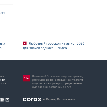
всех
ных
Любовный гороскоп на август 2026
о
для знаков зодиака — видео
мым
Внимание! Отдельные видеоматериалы,
ения
размещенные на настоящем сайте, могут
юся в
содержать информацию, предназначен­
ную для лиц, достигших 18 лет.
—
Партнер Пятого канала