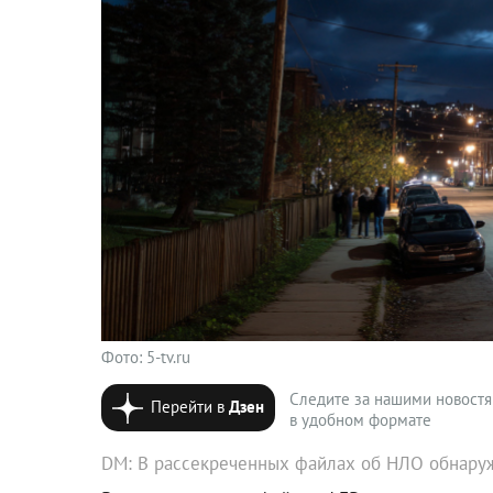
Фото: 5-tv.ru
Следите за нашими новост
Перейти в
Дзен
в удобном формате
DM: В рассекреченных файлах об НЛО обнаруж