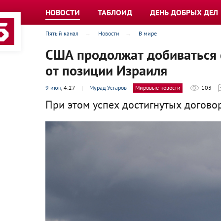
НОВОСТИ
ТАБЛОИД
ДЕНЬ ДОБРЫХ ДЕЛ
Пятый канал
Новости
В мире
США продолжат добиваться 
от позиции Израиля
9 июн
, 4:27
|
Мурад Устаров
Мировые новости
103
При этом успех достигнутых договор