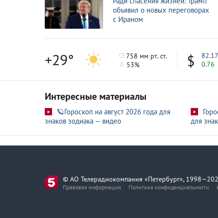
Ради спасения жизней: Трамп
объявил о новых переговорах
с Ираном
+29°
82.1
758 мм рт. ст.
0.76
53%
Интересные материалы
🪐Гороскоп на август 2026 года для
Горо
знаков зодиака — видео
для знак
© АО Телерадиокомпания «Петербург», 1998—202
Правовая информация
Политика конфиденциальности