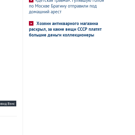
«Детская травма»: гулявшую голой
по Москве Брагину отправили под
домашний арест
Хозяин антикварного магазина
раскрыл, за какие вещи СССР платят
большие деньги коллекционеры
вид Вэнс