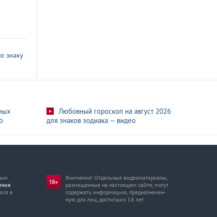
о знаку
ных
Любовный гороскоп на август 2026
о
для знаков зодиака — видео
мым
Внимание! Отдельные видеоматериалы,
ения
размещенные на настоящем сайте, могут
юся в
содержать информацию, предназначен­
ную для лиц, достигших 18 лет.