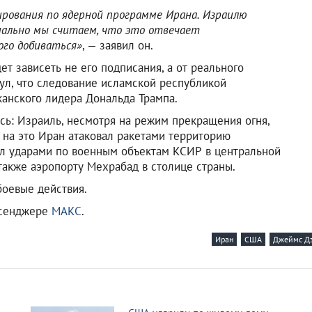
ирования по ядерной программе Ирана. Израилю
иально мы считаем, что это отвечает
ого добиваться»
, — заявил он.
ет зависеть не его подписания, а от реального
ул, что следование исламской республикой
анского лидера Дональда Трампа.
сь: Израиль, несмотря на режим прекращения огня,
 на это Иран атаковал ракетами территорию
вал ударами по военным объектам КСИР в центральной
также аэропорту Мехрабад в столице страны.
боевые действия.
ссенджере
МАКС
.
Иран
США
Джеймс Дэ