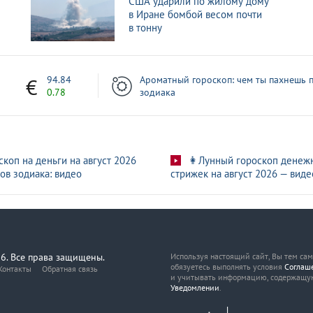
США ударили по жилому дому
в Иране бомбой весом почти
в тонну
7
94.84
Ароматный гороскоп: чем ты пахнешь п
0.78
зодиака
скоп на деньги на август 2026
👩Лунный гороскоп денеж
ов зодиака: видео
стрижек на август 2026 — виде
6. Все права защищены.
Используя настоящий сайт, Вы тем са
обязуетесь выполнять условия
Соглаш
Контакты
Обратная связь
и учитывать информацию, содержащу
Уведомлении
.