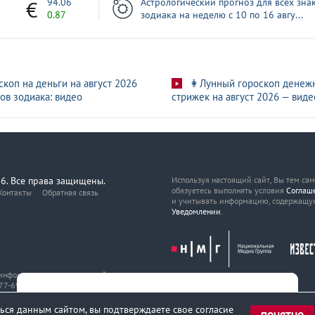
1
94.06
Астрологический прогноз для всех зна
0.87
зодиака на неделю с 10 по 16 авгу...
скоп на деньги на август 2026
👩Лунный гороскоп денеж
ов зодиака: видео
стрижек на август 2026 — виде
6. Все права защищены.
Используя настоящий сайт, Вы тем са
обязуетесь выполнять условия
Соглаш
Контакты
Обратная связь
и учитывать информацию, содержащу
Уведомлении
.
, информационных технологий
7-69216 от 29 марта 2017 года.
ься данным сайтом, вы подтверждаете свое согласие