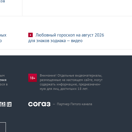
ков
ных
Любовный гороскоп на август 2026
о
для знаков зодиака — видео
мым
Внимание! Отдельные видеоматериалы,
ения
размещенные на настоящем сайте, могут
юся в
содержать информацию, предназначен­
ную для лиц, достигших 18 лет.
—
Партнер Пятого канала