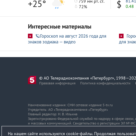
+25°
81.4
759 мм рт. ст.
0.48
72%
Интересные материалы
🪐Гороскоп на август 2026 года для
Горо
знаков зодиака — видео
для знак
© АО Телерадиокомпания «Петербург», 1998—202
Правовая информация
Политика конфиденциальности
Наименование издания: СМИ сетевое издание 5-tv.ru
Учредитель: АО «Телерадиокомпания «Петербург»
Главный редактор: Н. В. Ильина
Зарегистрировано Федеральной службой по надзору в сфере связи
и массовых коммуникаций. Свидетельство о регистрации ЭЛ № ФС7
Адрес и телефон редакции
На нашем сайте используются cookie-файлы. Продолжая пользоват